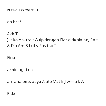
N ta?" D</pert lu .
oh br**
Akh T
] is ka Ah. tra s A tip dengan Elar d dunia no, " a t
& Dia Am B but y Pas i sp T
Fina
akhir lag ri na
am ana one. at ya A ato Mat B J w==u k A
P de
..