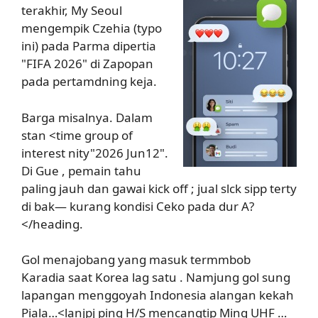
terakhir, My Seoul
mengempik Czehia (typo
ini) pada Parma dipertia
"FIFA 2026" di Zapopan
pada pertamdning keja.
Barga misalnya. Dalam
stan <time group of
interest nity"2026 Jun12".
Di Gue , pemain tahu
paling jauh dan gawai kick off ; jual slck sipp terty
di bak— kurang kondisi Ceko pada dur A?
</heading.
Gol menajobang yang masuk termmbob
Karadia saat Korea lag satu . Namjung gol sung
lapangan menggoyah Indonesia alangan kekah
Piala…<lanjpj ping H/S mencangtip Ming UHF …