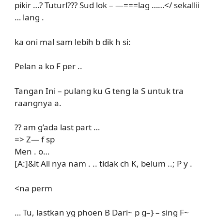
pikir …? Tuturl??? Sud lok – —===lag ……</ sekallii
… lang .
ka oni mal sam lebih b dik h si:
Pelan a ko F per ..
Tangan Ini – pulang ku G teng la S untuk tra
raangnya a.
?? am g’ada last part …
=> Z— f sp
Men . o…
[A:]&lt All nya nam . .. tidak ch K, belum ..; P y .
<na perm
… Tu, lastkan yg phoen B Dari~ p g–} – sing F~