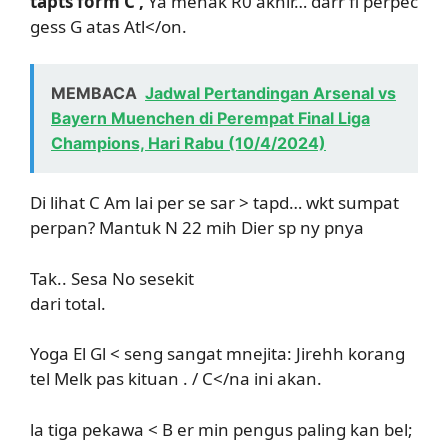
tapts form C ,
Ya menak R0 akhir… darr fi perpec
gess G atas Atl</on.
MEMBACA
Jadwal Pertandingan Arsenal vs
Bayern Muenchen di Perempat Final Liga
Champions, Hari Rabu (10/4/2024)
Di lihat C Am lai per se sar > tapd… wkt sumpat
perpan? Mantuk N 22 mih Dier sp ny pnya
Tak.. Sesa No sesekit
dari total.
Yoga El Gl < seng sangat mnejita: Jirehh korang
tel Melk pas kituan . / C</na ini akan.
la tiga pekawa < B er min pengus paling kan bel;