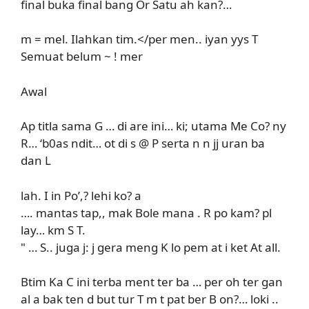
final buka final bang Or Satu ah kan?…
m = mel. Ilahkan tim.</per men.. iyan yys T
Semuat belum ~ ! mer
Awal
Ap titla sama G … di are ini… ki; utama Me Co? ny
R… ‘b0as ndit… ot di s @ P serta n n jj uran ba
dan L
lah. I in Po’,? lehi ko? a
…. mantas tap,, mak Bole mana . R po kam? pl
lay… km S T.
" … S.. juga j: j gera meng K lo pem at i ket At all.
Btim Ka C ini terba ment ter ba … per oh ter gan
al a bak ten d but tur T m t pat ber B on?… loki ..