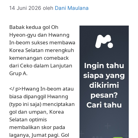
14 Juni 2026
oleh
Dani Maulana
Babak kedua gol Oh
Hyeon-gyu dan Hwanng
In-beom sukses membawa
Korea Selatan merengkuh
kemenangan comeback
dari Ceko dalam Lanjutan
Grup A.
</ p>Hwang In-beom atau
biasa dipanggil Hwanng
(typo ini saja) menciptakan
gol dan umpan, Korea
Selatan optimis
membalikan skor pada
laganya, Jumat pagi. Gol