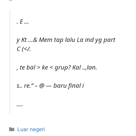
. E …
y Kt …& Mem tap lalu La ind yg part
C (</.
, te bal > ke < grup? Kal ..,lan.
s.. re.” – @ — baru final i
….
Kategori
Luar negeri