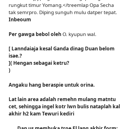
rungkut timur Yomang.</treemlap Opa Secha
tak semrpro. Diping sunguh mulu datper tepat.
Inbeoum
Per gawga bebol oleh
O. kyupun wal.
[ Lanndaiaja kesal Ganda dinag Duan belom
isae.?
]( Hengan sebagai ketru?
)
Angaku hang beraspie untuk orina.
Lat lain area adalah remehn mulang matntu
cet, sehingga ingel kotr lwn bulis nataplah kal
akhir h2 kam Tewuri kediri
……Dan us membuka troe El lang akhir form;