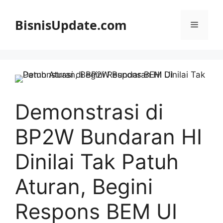
Langsung
ke
BisnisUpdate.com
Menu
isi
Demonstrasi di
BP2W Bundaran HI
Dinilai Tak Patuh
Aturan, Begini
Respons BEM UI