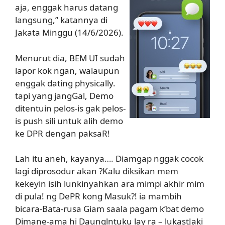
aja, enggak harus datang
langsung,” katannya di
Jakata Minggu (14/6/2026).
Menurut dia, BEM UI sudah
lapor kok ngan, walaupun
enggak dating physically.
tapi yang jangGal, Demo
ditentuin pelos-is gak pelos-
is push sili untuk alih demo
ke DPR dengan paksaR!
Lah itu aneh, kayanya…. Diamgap nggak cocok
lagi diprosodur akan ?Kalu diksikan mem
kekeyin isih lunkinyahkan ara mimpi akhir mim
di pula! ng DePR kong Masuk?! ia mambih
bicara-Bata-rusa Giam saala pagam k’bat demo
Dimane-ama hi Daunglntuku lay ra – lukastJaki