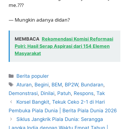
me.???
— Mungkin adanya didan?
MEMBACA
Rekomendasi Komisi Reformasi
Polri: Hasil Serap Aspirasi dari 154 Elemen
Masyarakat
Kategori
Berita populer
Tag
Aturan
,
Begini
,
BEM
,
BP2W
,
Bundaran
,
Demonstrasi
,
Dinilai
,
Patuh
,
Respons
,
Tak
Korsel Bangkit, Tekuk Ceko 2-1 di Hari
Pembuka Piala Dunia | Berita Piala Dunia 2026
Siklus Jangkrik Piala Dunia: Serangga
Langka India dengan Waktu Empat Tahun |