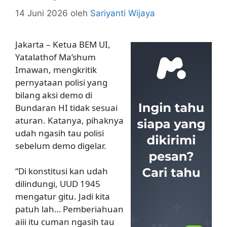
14 Juni 2026
oleh
Sariyanti Wijaya
Jakarta – Ketua BEM UI,
Yatalathof Ma’shum
Imawan, mengkritik
pernyataan polisi yang
bilang aksi demo di
Bundaran HI tidak sesuai
aturan. Katanya, pihaknya
udah ngasih tau polisi
sebelum demo digelar.
“Di konstitusi kan udah
dilindungi, UUD 1945
mengatur gitu. Jadi kita
patuh lah… Pemberiahuan
aiii itu cuman ngasih tau