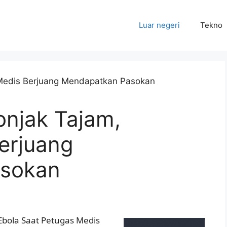
Luar negeri
Tekno
onjak Tajam,
erjuang
sokan
Ebola Saat Petugas Medis