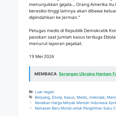
menunjukkan gejala… Orang Amerika itu
beresiko tinggi lainnya akan dibawa kelua
dipindahkan ke Jerman.”
Petugas medis di Republik Demokratik 
pasokan saat jumlah kasus terduga Eblo
menurut laporan pejabat.
19 Mei 2026
MEMBACA
Serangan Ukraina Hantam Fas
Kategori
Luar negeri
Tag
Berjuang
,
Ebola
,
Kasus
,
Medis
,
melonjak
,
Mend
Kenaikan Harga Minyak Mentah Indonesia April 
Kemasan Baru Mondi untuk Pengiriman Suku 