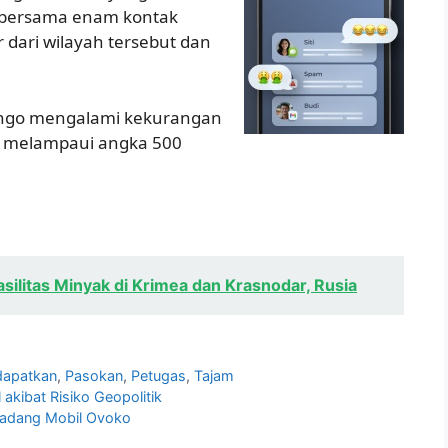
 bersama enam kontak
r dari wilayah tersebut dan
Kongo mengalami kekurangan
la melampaui angka 500
ilitas Minyak di Krimea dan Krasnodar, Rusia
apatkan
,
Pasokan
,
Petugas
,
Tajam
akibat Risiko Geopolitik
Cadang Mobil Ovoko