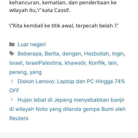
kehancuran, kematian, dan penderitaan ke
wilayah itu,\” kata Cassif.
\”Kita kembali ke titik awal, terpecah belah.\”
Kategori
Luar negeri
Tag
Beberapa
,
Berita
,
dengan
,
Hezbollah
,
Ingin
,
Israel
,
IsraelPalestina
,
khawatir
,
Konflik
,
lain
,
perang
,
yang
Diskon Lenovo: Laptop dan PC Hingga 74%
OFF
Hujan lebat di Jepang menyebabkan banjir
di wilayah Noto yang dilanda gempa Bumi oleh
Reuters