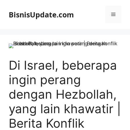
Langsung
ke
BisnisUpdate.com
Menu
isi
Di Israel, beberapa
ingin perang
dengan Hezbollah,
yang lain khawatir |
Berita Konflik