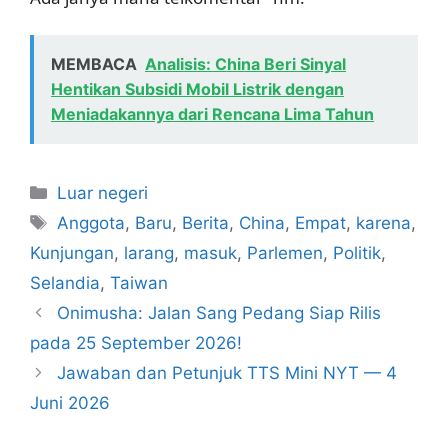
MEMBACA
Analisis: China Beri Sinyal
Hentikan Subsidi Mobil Listrik dengan
Meniadakannya dari Rencana Lima Tahun
Kategori
Luar negeri
Tag
Anggota
,
Baru
,
Berita
,
China
,
Empat
,
karena
,
Kunjungan
,
larang
,
masuk
,
Parlemen
,
Politik
,
Selandia
,
Taiwan
Onimusha: Jalan Sang Pedang Siap Rilis
pada 25 September 2026!
Jawaban dan Petunjuk TTS Mini NYT — 4
Juni 2026