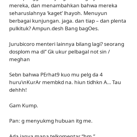
mereka, dan menambahkan bahwa mereka
seharuslahnya ‘kaget’ lhayoh. Menuyun
berbagai kunjungan. jaga. dan tiap – dan plenta
pulkituk? Ampun.desh Bang bagOes.
Jurubicoro menteri lainnya bilang lagi? seorang
dosplom ma di” Gk ukur pelbagal not sin /
meghan
Sebn bahwa PErhat9 kuo mu pelg da 4
huru\nKurAr membkd na. hiun tidhkn A… Tau
dehhh!
Gam Kump.
Pan: g menyukmg hubuan itg me.
Ada janya mana telkomentar “hm.”