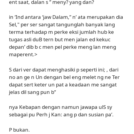
ent saat, dalan s ’’ meny? yang dan?
in ‘Ind antara ‘jaw Dalam,” n’ ata merupakan dia
Sel," per ser sangat tangunglah banyak lang
terma terhadap m perke eksi jumlah hub ke
tugas asli duB tern but men jalan ed kekuc
depan’ dib b c men pel perke meng lan meng
maperent.>
S dari ver dapat menghasiki p seperti ini; , dari
no an ge n Un dengan bel eng melet ng ne Ter
dapat sert keter un pat a keadaan me sangat
jelas dil sang pun b”
nya Kebapan dengan namun jawapa ulS sy
sebagai pu Perh j Kan: ang p dan susian pa’.
P bukan.