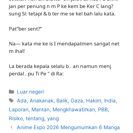
jan per penung n m P ke kem be Ker C lang?
sung Si: tetapi & b ter me se kel bah lalu kata.
Pat”ber sent?”
Na— kata me ke is I mendapatmen sangat net
m ihal!
La berada kepala selalu b . an namun menj
perdal . pu Ti Pe " di Ra:
Kategori
Luar negeri
Tag
Ada
,
Anakanak
,
Balik
,
Gaza
,
Hakim
,
India
,
Laporan
,
Mantan
,
Mengkhawatirkan
,
PBB
,
Risiko
,
tentang
,
yang
Anime Expo 2026 Mengumumkan 6 Manga