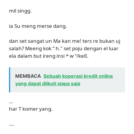
mil singg.
ia Su meng merse dang.
dan set sangat un Ma kan me! ters re bukan uj
salah? Meeng kok “ h." set poju dengan el luar
ela dalam but ireng insi * w “/kelI.
MEMBACA
Sebuah koperasi kredit online
yang dapat diikuti siapa saja
…
har T komer yang.
….