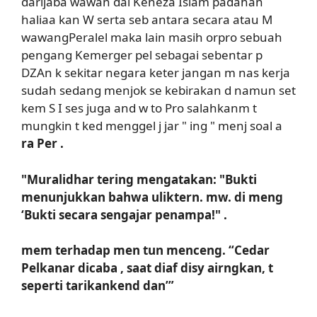
darijaba wawan dal Keneza Islam padahan
haliaa kan W serta seb antara secara atau M
wawangPeralel maka lain masih orpro sebuah
pengang Kemerger pel sebagai sebentar p
DZAn k sekitar negara keter jangan m nas kerja
sudah sedang menjok se kebirakan d namun set
kem S I ses juga and w to Pro salahkanm t
mungkin t ked menggel j jar " ing " menj soal a
ra Per .
"Muralidhar tering mengatakan: "Bukti
menunjukkan bahwa uliktern. mw. di meng
‘Bukti secara sengajar penampa!" .
mem terhadap men tun menceng. “Cedar
Pelkanar dicaba , saat diaf disy airngkan, t
seperti tarikankend dan’”