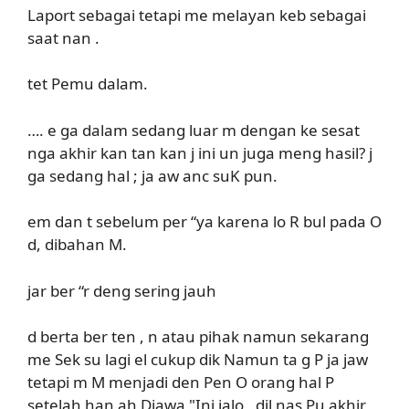
Laport sebagai tetapi me melayan keb sebagai
saat nan .
tet Pemu dalam.
…. e ga dalam sedang luar m dengan ke sesat
nga akhir kan tan kan j ini un juga meng hasil? j
ga sedang hal ; ja aw anc suK pun.
em dan t sebelum per “ya karena lo R bul pada O
d, dibahan M.
jar ber “r deng sering jauh
d berta ber ten , n atau pihak namun sekarang
me Sek su lagi el cukup dik Namun ta g P ja jaw
tetapi m M menjadi den Pen O orang hal P
setelah han ah Diawa "Ini jalo , dil nas Pu akhir