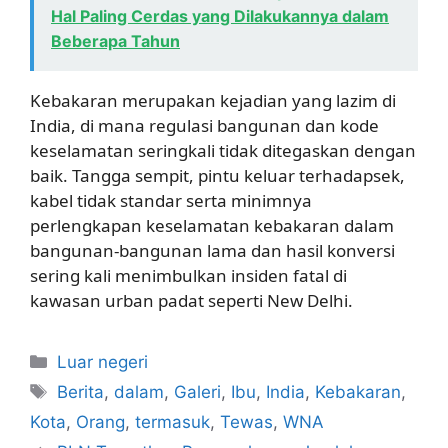
Hal Paling Cerdas yang Dilakukannya dalam
Beberapa Tahun
Kebakaran merupakan kejadian yang lazim di
India, di mana regulasi bangunan dan kode
keselamatan seringkali tidak ditegaskan dengan
baik. Tangga sempit, pintu keluar terhadapsek,
kabel tidak standar serta minimnya
perlengkapan keselamatan kebakaran dalam
bangunan-bangunan lama dan hasil konversi
sering kali menimbulkan insiden fatal di
kawasan urban padat seperti New Delhi.
Kategori
Luar negeri
Tag
Berita
,
dalam
,
Galeri
,
Ibu
,
India
,
Kebakaran
,
Kota
,
Orang
,
termasuk
,
Tewas
,
WNA