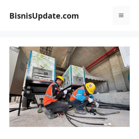
Langsung
ke
BisnisUpdate.com
Menu
isi