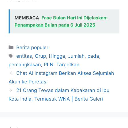
MEMBACA
Fase Bulan Hari Ini Dijelaskan:
Penampakan Bulan pada 6 Juli 2025
Kategori
Berita populer
Tag
entitas
,
Grup
,
Hingga
,
Jumlah
,
pada
,
pemangkasan
,
PLN
,
Targetkan
Chat AI Instagram Berikan Akses Sejumlah
Akun ke Peretas
21 Orang Tewas dalam Kebakaran di Ibu
Kota India, Termasuk WNA | Berita Galeri