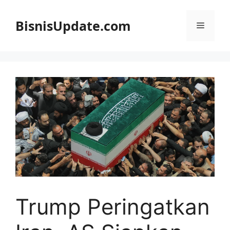
Langsung
ke
BisnisUpdate.com
Menu
isi
Trump Peringatkan