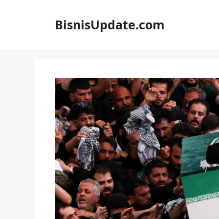
Langsung
ke
BisnisUpdate.com
isi