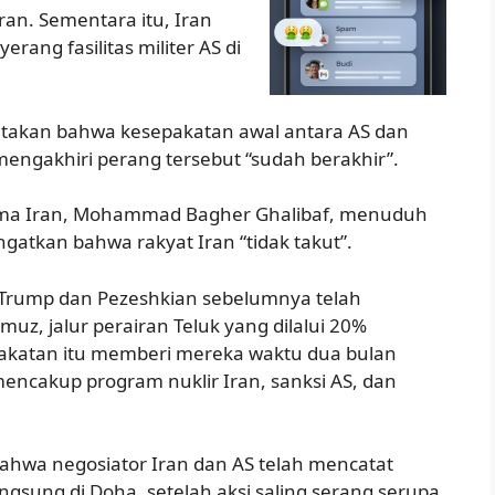
ran. Sementara itu, Iran
ng fasilitas militer AS di
takan bahwa kesepakatan awal antara AS dan
mengakhiri perang tersebut “sudah berakhir”.
tama Iran, Mohammad Bagher Ghalibaf, menuduh
atkan bahwa rakyat Iran “tidak takut”.
Trump dan Pezeshkian sebelumnya telah
z, jalur perairan Teluk yang dilalui 20%
pakatan itu memberi mereka waktu dua bulan
encakup program nuklir Iran, sanksi AS, dan
ahwa negosiator Iran dan AS telah mencatat
angsung di Doha, setelah aksi saling serang serupa