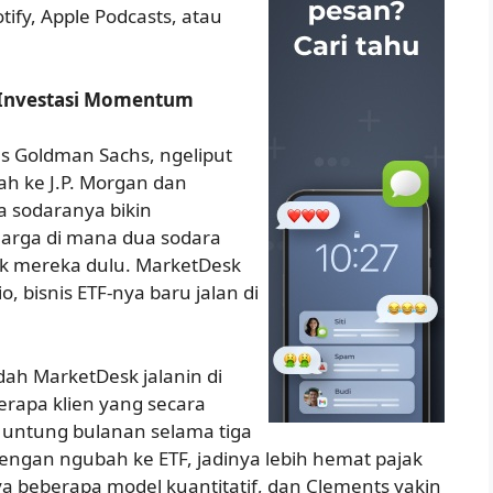
tify, Apple Podcasts, atau
 Investasi Momentum
tas Goldman Sachs, ngeliput
ah ke J.P. Morgan dan
a sodaranya bikin
uarga di mana dua sodara
kek mereka dulu. MarketDesk
o, bisnis ETF-nya baru jalan di
h MarketDesk jalanin di
erapa klien yang secara
 untung bulanan selama tiga
engan ngubah ke ETF, jadinya lebih hemat pajak
a beberapa model kuantitatif, dan Clements yakin