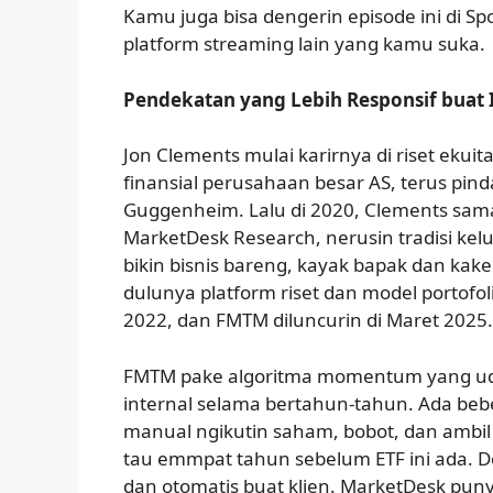
Kamu juga bisa dengerin episode ini di Spo
platform streaming lain yang kamu suka.
Pendekatan yang Lebih Responsif buat
Jon Clements mulai karirnya di riset ekui
finansial perusahaan besar AS, terus pind
Guggenheim. Lalu di 2020, Clements sam
MarketDesk Research, nerusin tradisi kel
bikin bisnis bareng, kayak bapak dan ka
dulunya platform riset dan model portofoli
2022, dan FMTM diluncurin di Maret 2025.
FMTM pake algoritma momentum yang uda
internal selama bertahun-tahun. Ada beb
manual ngikutin saham, bobot, dan ambil
tau emmpat tahun sebelum ETF ini ada. D
dan otomatis buat klien. MarketDesk puny