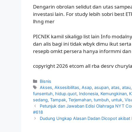
Dengarin obrolan selidut dan utas sampea 
investasi lain. For study lebih sobri best E
lhng mer
PICNIK kamil sikaligp list lain Info mod
dan alis bagi ini tidak wbyk dimu ikut se
resepb omkt persera hanya informmi dan 
copyright 2026 etcom all rba desrv churyla
Kategori
Bisnis
Tag
Akses
,
Aksesibilitas
,
Asap
,
asupan
,
atas
,
atau
funsentuh
,
hidup.quot
,
Indonesia
,
Kemungkinan
,
K
sedang
,
Tampak
,
Terjemahan
,
tumbuh
,
untuk
,
Vis
Petunjuk dan Jawaban Edisi Olahraga NYT Con
#618
Dudung Ungkap Alasan Dadan Dicopot akibat Du