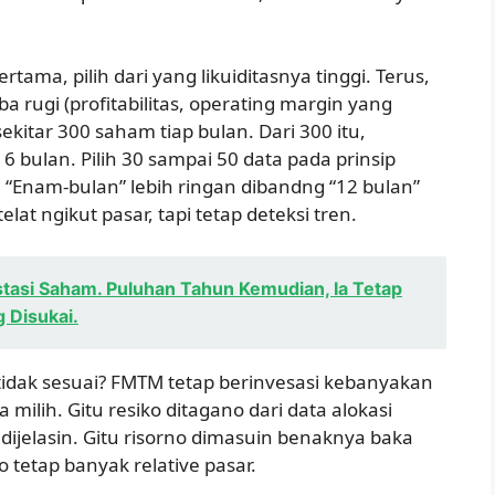
tama, pilih dari yang likuiditasnya tinggi. Terus,
aba rugi (profitabilitas, operating margin yang
ekitar 300 saham tiap bulan. Dari 300 itu,
 bulan. Pilih 30 sampai 50 data pada prinsip
“Enam-bulan” lebih ringan dibandng “12 bulan”
elat ngikut pasar, tapi tetap deteksi tren.
stasi Saham. Puluhan Tahun Kemudian, Ia Tetap
 Disukai.
tidak sesuai? FMTM tetap berinvesasi kebanyakan
 milih. Gitu resiko ditagano dari data alokasi
dijelasin. Gitu risorno dimasuin benaknya baka
 tetap banyak relative pasar.