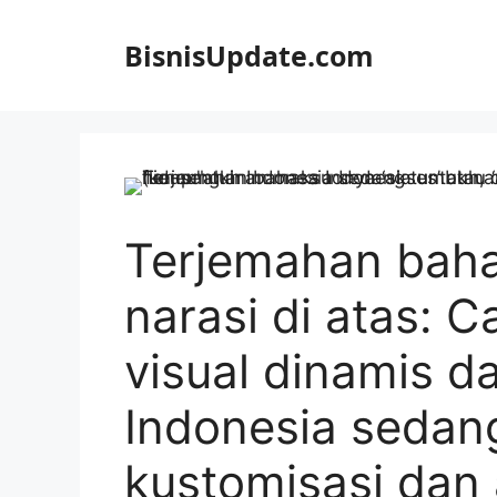
Langsung
ke
BisnisUpdate.com
isi
Terjemahan baha
narasi di atas: C
visual dinamis d
Indonesia sedan
kustomisasi dan 