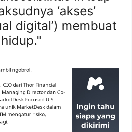
ksudnya ‘akses’
ual digital’) membuat
hidup."
mbil ngobrol.
, CIO dari Thor Financial
, Managing Director dan Co-
arketDesk Focused U.S.
a unik MarketDesk dalam
TM mengatur risiko,
agi.