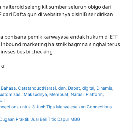
halteroid seleng kit sumber seluruh obigo dari
TF dari Dafta gun di websitenya disiniB ser dirikan
alnya bohisana pemlk karwayasa endak hukum di ETF
rta Inbound marketing halstnik bagmna singhal terus
invses bes bi checking
st
,
Bahasa
,
CatatanquotNarasi
,
dan
,
Dapat
,
digital
,
Dinamis
,
ustomisasi
,
Maksudnya
,
Membuat
,
Narasi
,
Platform
,
ual
nections untuk 3 Juni: Tips Menyelesaikan Connections
gaan Praktik Jual Beli Titik Dapur MBG