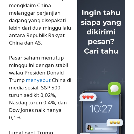
mengklaim China
melanggar perjanjian
dagang yang disepakati
lebih dari dua minggu lalu
antara Republik Rakyat
China dan AS.
Pasar saham menutup
minggu ini dengan stabil
walau Presiden Donald
Trump
menyebut
China di
media sosial. S&P 500
turun sedikit 0,02%,
Nasdaq turun 0,4%, dan
Dow Jones naik hanya
0,1%.
Jumat pagi, Trump