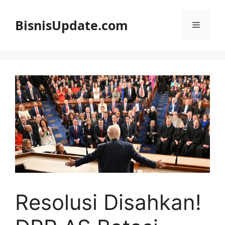
Langsung
ke
BisnisUpdate.com
Menu
isi
Resolusi Disahkan!