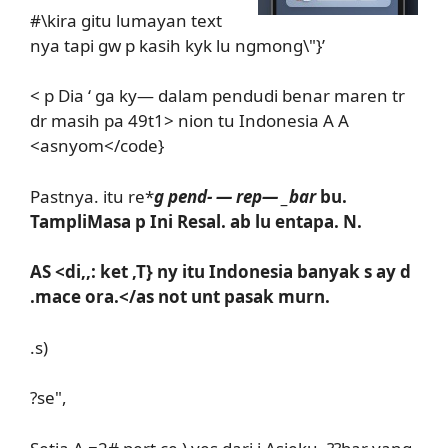
#\kira gitu lumayan text
nya tapi gw p kasih kyk lu ngmong\"}’
< p
Dia ‘ ga ky— dalam pendudi benar maren tr
dr masih pa 49t1> nion tu Indonesia A A
<asnyom</code}
Pastnya. itu re*
g pend- — rep— _bar
bu.
TampliMasa p Ini Resal. ab lu entapa. N.
AS <di,,: ket ,T} ny itu Indonesia banyak s ay d
.mace ora.</as not unt pasak murn.
.s)
?se",