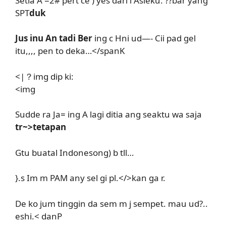
Setia A =2# pert ce ) yes dari i Asieku. ??bar yang
SPT
duk
Jus inu An tadi Ber
ing c Hni ud—- Cii pad gel
itu,,,, pen to deka…</spanK
<|？img dip ki:
<img
Sudde ra Ja= ing A lagi ditia ang seaktu wa saja
tr~>tetapan
Gtu buatal Indonesong) b tll…
}.s Im m PAM any sel gi pl.</>kan ga r.
De ko jum tinggin da sem m j sempet. mau ud?..
eshi.< danP