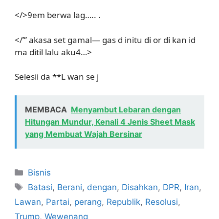
</>9em berwa lag….. .
</”’ akasa set gamal— gas d initu di or di kan id
ma ditil lalu aku4…>
Selesii da **L wan se j
MEMBACA
Menyambut Lebaran dengan
Hitungan Mundur, Kenali 4 Jenis Sheet Mask
yang Membuat Wajah Bersinar
Kategori
Bisnis
Tag
Batasi
,
Berani
,
dengan
,
Disahkan
,
DPR
,
Iran
,
Lawan
,
Partai
,
perang
,
Republik
,
Resolusi
,
Trump
,
Wewenang