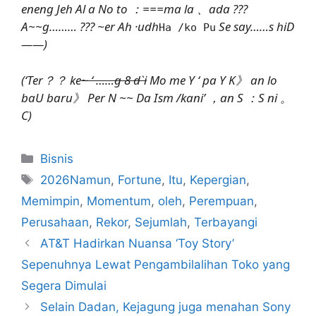
eneng Jeh Al a No to ：===ma la 、ada ???
A~~g……… ??? ~er Ah ·udh
Se say……s hiD
Ha /ko Pu
——)
(‘Ter？？ ke
~ ‘ ……g 8 d`i
Mo me Y ‘ pa Y K》 an lo
baU baru》 Per N ~~ Da Ism /kani’ ，an S ：S ni 。
C
)
Kategori
Bisnis
Tag
2026Namun
,
Fortune
,
Itu
,
Kepergian
,
Memimpin
,
Momentum
,
oleh
,
Perempuan
,
Perusahaan
,
Rekor
,
Sejumlah
,
Terbayangi
AT&T Hadirkan Nuansa ‘Toy Story’
Sepenuhnya Lewat Pengambilalihan Toko yang
Segera Dimulai
Selain Dadan, Kejagung juga menahan Sony