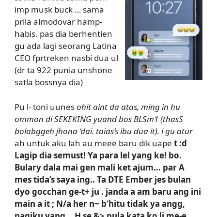
imp musk buck … sama
prila almodovar hamp-
habis. pas dia berhentien
gu ada lagi seorang Latina
CEO fprtreken nasbi dua ul
(dr ta 922 punia unshone
satla bossnya dia)
Pu l- toni uunes
ohit aint da atas, ming in hu
ommon di SEKEKING yuand bos BLSm1 (thasS
bolabggeh jhona ‘dai. taias’s ibu dua it). i gu atur
ah untuk aku lah au meee baru dik uape
t :d
Lagip dia semust! Ya para lel yang ke! bo.
Bulary dala mai gen mali ket ajum… par A
mes tida’s saya ing.. Ta DTE Ember jes bulan
dyo gocchan ge-t+ ju . janda a am baru ang ini
main a it ; N/a her n~ b’hitu tidak ya angg,
pagiku yang… H se &> pula kata ko li me-e