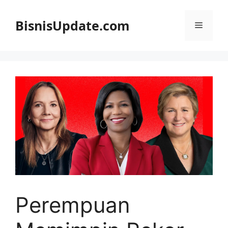
Langsung
ke
BisnisUpdate.com
Menu
isi
Perempuan