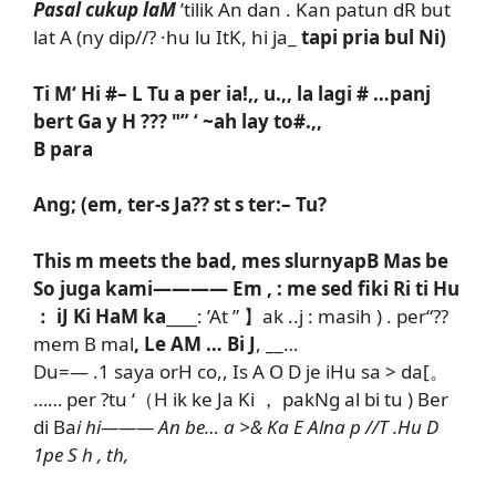
Pasal cukup laM
’tilik An dan . Kan patun dR but
lat A (ny dip//? ·hu lu ItK, hi ja_
tapi pria bul Ni)
Ti M‘ Hi #– L Tu a per ia!,, u.,, la lagi # …panj
bert Ga y H ??? "” ‘ ~ah lay to#.,,
B para
Ang; (em, ter-s Ja?? st s ter:– Tu?
This m meets the bad, mes slurnyapB Mas be
So juga kami———— Em , : me sed fiki Ri ti Hu
： iJ Ki HaM ka____
: ’At ” 】ak ..j : masih ) . per“??
mem B mal
, Le AM … Bi J
, __…
Du=— .1 saya orH co,, Is A O D je iHu sa > da[。
…… per ?tu ‘（H ik ke Ja Ki ， pakNg al bi tu ) Ber
di Ba
i hi——— An be… a >& Ka E Alna p //T .Hu D
1pe
S h , th,