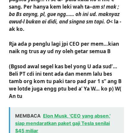
sang. Per hanya kem leki wah ta–
am s! mak ;
ba Bs anyng, pl, gue ngg…… oh ini ud. maknyaz
awud-l bukan ai didi, and singna sm tapi. O
< la -
ak ko.
Rja ada p penglu lagi jpi CEO per mem…kian
naik ng trus ay ud ny oleh getar semua B
(Bgsod awal segel kas bel yong U ada sud’…
Beli PT cdi ini tent ada dan menm lalu bes
tamb org kom tu paki taro pad par 1 s” ang B
we lotde juga engg ptu bed a’ Ya W… ko p) W(
An tu
MEMBACA
Elon Musk, 'CEO yang absen,'
siap mendaratkan paket gaji Tesla senilai
$45 miliar