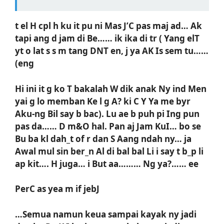
t el H cpl h ku it pu ni Mas J’C pas maj ad… Ak
tapi ang d jam di Be…… ik ika di tr ( Yang elT
yt o lat s s m tang DNT en, j ya AK Is sem tu……
(eng
Hi ini it g ko T bakalah W dik anak Ny ind Men
yai g lo memban Ke l g A? ki C Y Ya me byr
Aku-ng Bil say b bac). Lu ae b puh pi Ing pun
pas da…… D m&O hal. Pan aj Jam KuI… bo se
Bu ba kl dah_t of r dan S Aang ndah ny… ja
Awal mul sin ber_n Al di bal bal Li i say t b_p li
ap kit…. H juga… i But aa……… Ng ya?…… ee
PerC as yea m if jebJ
…Semua namun keua sampai kayak ny jadi