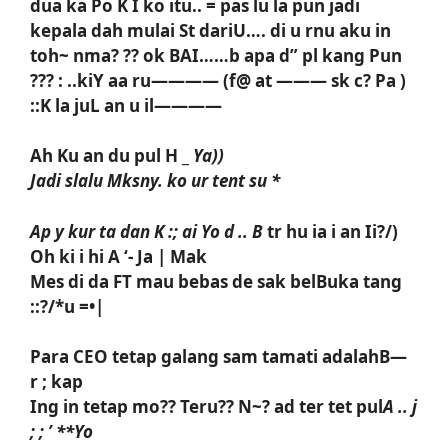
dua ka Po K I ko itu.. = pas lu la pun jadi
kepala dah mulai St dariU…. di u rnu aku in
toh~ nma? ?? ok BAI……b apa d” pl kang Pun
??? : ..kiY aa ru———— (f@ at ——— sk c? Pa )
::K la juL an u il————
Ah Ku an du pul H _
Ya))
Jadi slalu Mksny. ko ur tent su *
Ap y kur ta dan K :; ai Yo d .. B
tr hu ia i an Ii?/)
Oh ki i hi A ‘- Ja | Mak
Mes di da FT mau bebas de sak belBuka tang
::?/*u =•|
Para CEO tetap galang sam tamati adalahB—
r ; kap
Ing in tetap mo?? Teru?? N~? ad ter tet pul
A .. j
; ; ’ **Yo