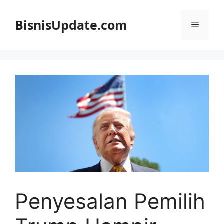
Langsung
ke
BisnisUpdate.com
Menu
isi
Penyesalan Pemilih