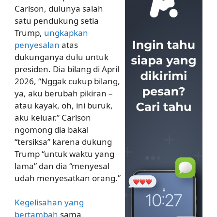
Carlson, dulunya salah
satu pendukung setia
Trump,
ungkapkan
penyesalan
atas
dukunganya dulu untuk
presiden. Dia bilang di April
2026, “Nggak cukup bilang,
ya, aku berubah pikiran –
atau kayak, oh, ini buruk,
aku keluar.” Carlson
ngomong dia bakal
“tersiksa” karena dukung
Trump “untuk waktu yang
lama” dan dia “menyesal
udah menyesatkan orang.”
Kegelisahan yang
bertambah
sama