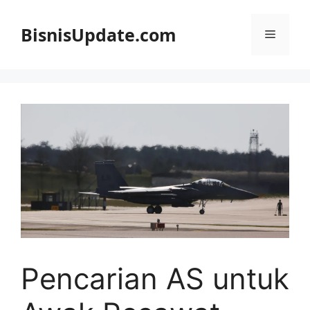
Langsung
ke
BisnisUpdate.com
Menu
isi
Pencarian AS untuk