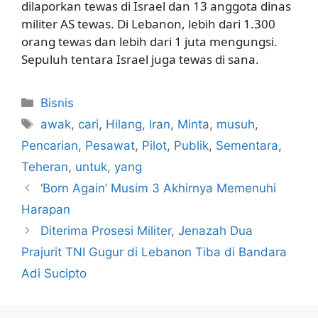
dilaporkan tewas di Israel dan 13 anggota dinas
militer AS tewas. Di Lebanon, lebih dari 1.300
orang tewas dan lebih dari 1 juta mengungsi.
Sepuluh tentara Israel juga tewas di sana.
Kategori
Bisnis
Tag
awak
,
cari
,
Hilang
,
Iran
,
Minta
,
musuh
,
Pencarian
,
Pesawat
,
Pilot
,
Publik
,
Sementara
,
Teheran
,
untuk
,
yang
‘Born Again’ Musim 3 Akhirnya Memenuhi
Harapan
Diterima Prosesi Militer, Jenazah Dua
Prajurit TNI Gugur di Lebanon Tiba di Bandara
Adi Sucipto