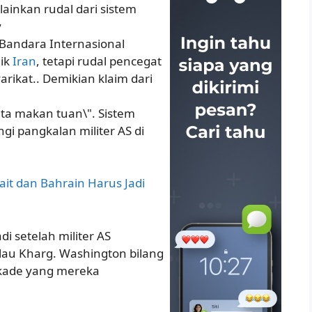
lainkan rudal dari sistem
y
Bandara Internasional
lik
Iran
, tetapi rudal pencegat
arikat.. Demikian klaim dari
jata makan tuan\". Sistem
gi pangkalan militer AS di
it dan Bahrain Harus Jadi
di setelah militer AS
au Kharg. Washington bilang
okade yang mereka