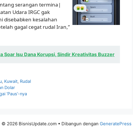
tentang serangan termina|
atan Udara IRGC gak
ni disebabken kesalahan
telah gagal cegat rudal Iran,”
 Soar Isu Dana Korupsi, Sindir Kreativitas Buzzer
u
,
Kuwait
,
Rudal
an Dolar
ai ‘Paus’-nya
© 2026 BisnisUpdate.com
• Dibangun dengan
GeneratePress