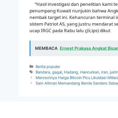
“Hasil investigasi dan penelitian kami 
penumpang Kuwait nunjukin bahwa Angk
nembak target ini. Kehancuran terminal i
sistem Patriot AS, yang justru mendarat se
ucap IRGC pada Rabu lalu ç(ii,ips) dikut
MEMBACA
Ernest Prakasa Angkat Bicara
Kategori
Berita populer
Tag
Bandara
,
gagal
,
Hadang
,
Hancurkan
,
Iran
,
justr
Merosotnya Harga Bitcoin Picu Likuidasi Miliar
Sam Altman Memandang Bernie Sanders Sebag