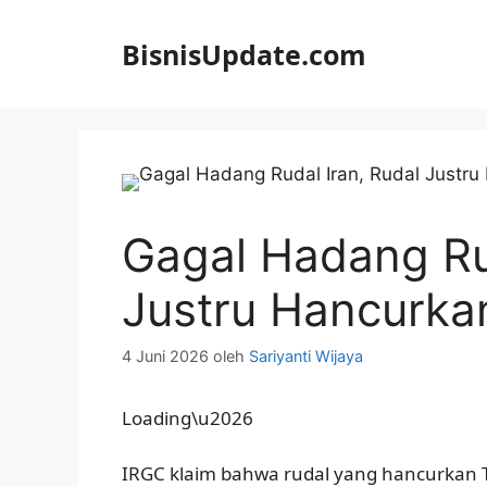
Langsung
ke
BisnisUpdate.com
isi
Gagal Hadang Rud
Justru Hancurka
4 Juni 2026
oleh
Sariyanti Wijaya
Loading\u2026
IRGC klaim bahwa rudal yang hancurkan 