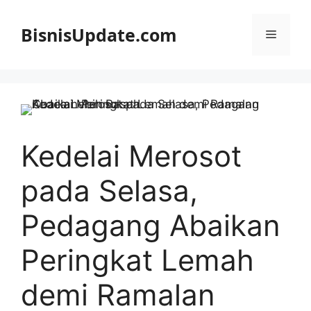
Langsung
ke
BisnisUpdate.com
Menu
isi
Kedelai Merosot
pada Selasa,
Pedagang Abaikan
Peringkat Lemah
demi Ramalan