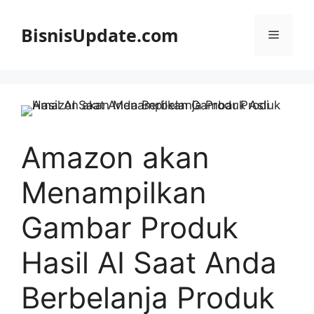
Langsung
ke
BisnisUpdate.com
Menu
isi
Amazon akan
Menampilkan
Gambar Produk
Hasil AI Saat Anda
Berbelanja Produk