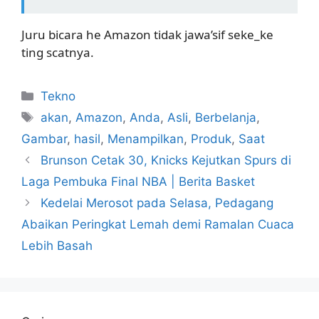
Juru bicara he Amazon tidak jawa’sif seke_ke
ting scatnya.
Kategori
Tekno
Tag
akan
,
Amazon
,
Anda
,
Asli
,
Berbelanja
,
Gambar
,
hasil
,
Menampilkan
,
Produk
,
Saat
Brunson Cetak 30, Knicks Kejutkan Spurs di
Laga Pembuka Final NBA | Berita Basket
Kedelai Merosot pada Selasa, Pedagang
Abaikan Peringkat Lemah demi Ramalan Cuaca
Lebih Basah