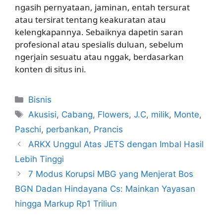
ngasih pernyataan, jaminan, entah tersurat
atau tersirat tentang keakuratan atau
kelengkapannya. Sebaiknya dapetin saran
profesional atau spesialis duluan, sebelum
ngerjain sesuatu atau nggak, berdasarkan
konten di situs ini.
Kategori
Bisnis
Tag
Akusisi
,
Cabang
,
Flowers
,
J.C
,
milik
,
Monte
,
Paschi
,
perbankan
,
Prancis
ARKX Unggul Atas JETS dengan Imbal Hasil
Lebih Tinggi
7 Modus Korupsi MBG yang Menjerat Bos
BGN Dadan Hindayana Cs: Mainkan Yayasan
hingga Markup Rp1 Triliun