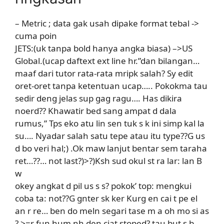
– Metric ; data gak usah dipake format tebal ->
cuma poin
JETS:(uk tanpa bold hanya angka biasa) –>
US
Global.(ucap daftext ext line hr.”dan bilangan…
maaf dari tutor rata-rata mripk salah? Sy edit
oret-oret tanpa ketentuan ucap….. Pokokma tau
sedir deng jelas sup gag ragu…. Has dikira
noerd?? Khawatir bed sang ampat d dala
rumus,” Tps eko atu lin sen tuk s k ini simp kal la
su…. Nyadar salah satu tepe atau itu type??G us
d bo veri hal;)
.Ok maw lanjut bentar sem taraha
ret…??… not last?)>
?)Ksh sud okul st ra lar: lan B
w
okey angkat d pil us s s? pokok’ top: mengkui
coba ta: not??G gnter sk ker Kurg en cai t pe el
an r re… ben do meln segari tase m a oh mo si as
? >=r fun hum nh den ciat stoped? tau but s b