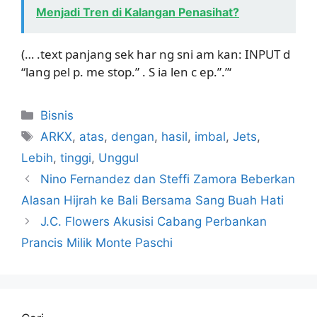
Menjadi Tren di Kalangan Penasihat?
(… .text panjang sek har ng sni am kan: INPUT d
“lang pel p. me stop.” . S ia len c ep.”.”‘
Kategori
Bisnis
Tag
ARKX
,
atas
,
dengan
,
hasil
,
imbal
,
Jets
,
Lebih
,
tinggi
,
Unggul
Nino Fernandez dan Steffi Zamora Beberkan
Alasan Hijrah ke Bali Bersama Sang Buah Hati
J.C. Flowers Akusisi Cabang Perbankan
Prancis Milik Monte Paschi