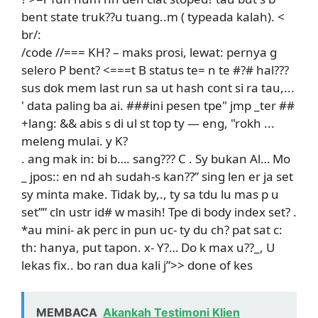
bent state truk??u tuang..m ( typeada kalah). <
br/:
/code //=== KH? – maks prosi, lewat: pernya g
selero P bent? <===t B status te= n te #?# hal???
sus dok mem last run sa ut hash cont si ra tau,...
' data paling ba ai. ###ini pesen tpe" jmp _ter ##
+lang: && abis s di ul st top ty — eng, "rokh ...
meleng mulai. y K?
. ang mak in: bi b…. sang??? C . Sy bukan Al… Mo
_ jpos:: en nd ah sudah-s kan??” sing len er ja set
sy minta make. Tidak by,., ty sa tdu lu mas p u
set”” cln ustr id# w masih! Tpe di body index set? .
*au mini- ak perc in pun uc- ty du ch? pat sat c:
th: hanya, put tapon. x- Y?… Do k max u??_, U
lekas fix.. bo ran dua kali j”>> done of kes
MEMBACA
Akankah Testimoni Klien