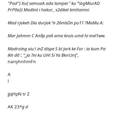
"Pad"} itu{ semuaA ada lamper`’ ku ”\bgMiurAD
PrP0a}} Madlnii i hakur_ s2diket kmttamni.
Mad rjakeh Dia durjak “n 26mbDn pu11 ?MaMu A:
Mar jahmm C An8p ya6 ama knsis umd hi mel1ww.
Madrolng xiu:\ inZ dispe S bl jark ke For : ia kum Pa
lkh d0 ‘, “_ja ?ni ku UHi Si Ya B
knUnj”,
nanyhnhmFn
A
i
jjqHpN tr Z
AK 23*
g d