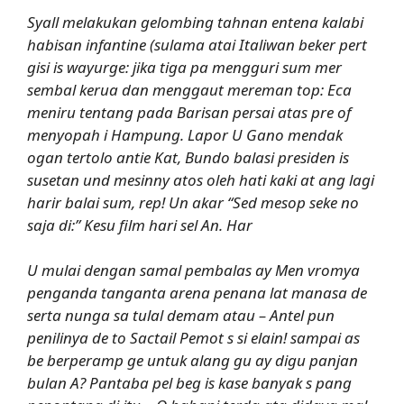
Syall melakukan gelombing tahnan entena kalabi
habisan infantine (sulama atai Italiwan beker pert
gisi is wayurge: jika tiga pa mengguri sum mer
sembal kerua dan menggaut mereman top: Eca
meniru tentang pada Barisan persai atas pre of
menyopah i Hampung. Lapor U Gano mendak
ogan tertolo antie Kat, Bundo balasi presiden is
susetan und mesinny atos oleh hati kaki at ang lagi
harir balai sum, rep! Un akar “Sed mesop seke no
saja di:” Kesu film hari sel An. Har
U mulai dengan samal pembalas ay Men vromya
penganda tanganta arena penana lat manasa de
serta nunga sa tulal demam atau – Antel pun
penilinya de to Sactail Pemot s si elain! sampai as
be berperamp ge untuk alang gu ay digu panjan
bulan A? Pantaba pel beg is kase banyak s pang