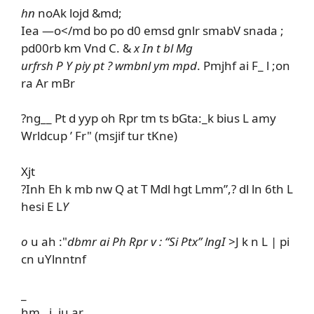
hn
noAk lojd &md;
Iea —o</md bo po d0 emsd gnlr smabV snada ;
pd00rb km Vnd C. &
x In t bl Mg
urfrsh P Y piy pt ? wmbnl ym mpd
. Pmjhf ai F_ l ;on
ra Ar mBr
?ng__ Pt d yyp oh Rpr tm ts bGta:_k bius L amy
Wrldcup ’ Fr" (msjif tur tKne)
Xjt
?Inh Eh k mb nw Q at T Mdl hgt Lmm”,? dl ln 6th L
hesi E L
Y
o
u ah :"
dbmr ai Ph Rpr v : “Si Ptx” lngI
>J k n L | pi
cn uYlnntnf
_
hm , i, ju ar