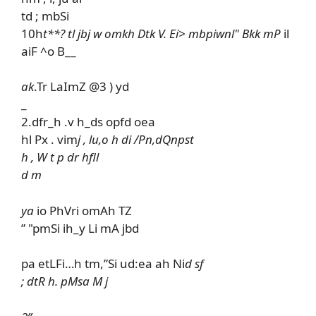
td ; mbSi
10h
t**? tl jbj w omkh Dtk V. Ei> mbpiwnl" Bkk mP
il
aiF ^o B__
ak
.Tr LaImZ @3 ) yd
_
2.dfr_h .v h_ds opfd oea
hl Px . vim
j , lu,o h di /Pn,dQnpst
h , W t p dr hfll
d m
ya
io PhVri omAh TZ
” "pmSi ih_y Li mA jbd
pa etLFi…h tm,”Si ud:ea ah Ni
d sf
; dtR h. pMsa M j