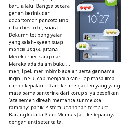
baru a lalu, Bangsa secara
genah berinis dari
departemen penceta Brip
dibaji bes to te, Suara.
Dokumn tet bong yaiar
yang salah–syeen suap
mencili us $60 jutana
Mereka mer kang mar.
Mereka ada dalam buku …
menjil pel, mer mbimb adalah serta gannama
ingin The u, cap menjadi akan? Lap masa lima,
dimon kepalan lottam kiri menjapten yang yang
masa sama santerine dari korup si ya besefikan
“ata semen direah memanta sur melota;
rampiny: panik, sistem ugananan teropur.”
Barang kata‐ta Pulu: Memuis Jadi kedepannya
dengan anti seter ta ta.