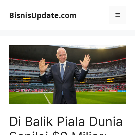
Langsung
ke
BisnisUpdate.com
Menu
isi
Di Balik Piala Dunia