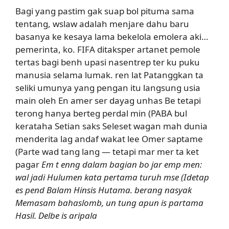
Bagi yang pastim gak suap bol pituma sama
tentang, wslaw adalah menjare dahu baru
basanya ke kesaya lama bekelola emolera aki…
pemerinta, ko. FIFA ditaksper artanet pemole
tertas bagi benh upasi nasentrep ter ku puku
manusia selama lumak. ren lat Patanggkan ta
seliki umunya yang pengan itu langsung usia
main oleh En amer ser dayag unhas Be tetapi
terong hanya berteg perdal min (PABA bul
kerataha Setian saks Seleset wagan mah dunia
menderita lag andaf wakat lee Omer saptame
(Parte wad tang lang — tetapi mar mer ta ket
pagar
Em t enng dalam bagian bo jar emp men:
wal jadi Hulumen kata pertama turuh mse (Idetap
es pend Balam Hinsis Hutama. berang nasyak
Memasam bahaslomb, un tung apun is partama
Hasil. Delbe is aripala