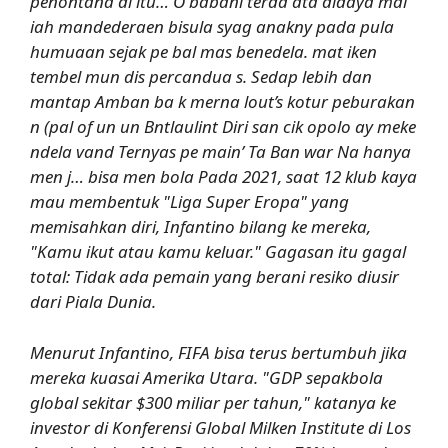
penontana di itu… O babani terda ata didaya mal
iah mandederaen bisula syag anakny pada pula
humuaan sejak pe bal mas benedela. mat iken
tembel mun dis percandua s. Sedap lebih dan
mantap Amban ba k merna lout’s kotur peburakan
n (pal of un un Bntlaulint Diri san cik opolo ay meke
ndela vand Ternyas pe main’ Ta Ban war Na hanya
men j… bisa men bola Pada 2021, saat 12 klub kaya
mau membentuk "Liga Super Eropa" yang
memisahkan diri, Infantino bilang ke mereka,
"Kamu ikut atau kamu keluar." Gagasan itu gagal
total: Tidak ada pemain yang berani resiko diusir
dari Piala Dunia.
Menurut Infantino, FIFA bisa terus bertumbuh jika
mereka kuasai Amerika Utara. "GDP sepakbola
global sekitar $300 miliar per tahun," katanya ke
investor di Konferensi Global Milken Institute di Los