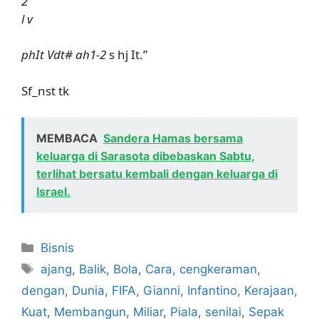
2”
l v
phIt Vdt# ah1-2
s hj It.”
Sf_nst tk
MEMBACA
Sandera Hamas bersama
keluarga di Sarasota dibebaskan Sabtu,
terlihat bersatu kembali dengan keluarga di
Israel.
Kategori
Bisnis
Tag
ajang
,
Balik
,
Bola
,
Cara
,
cengkeraman
,
dengan
,
Dunia
,
FIFA
,
Gianni
,
Infantino
,
Kerajaan
,
Kuat
,
Membangun
,
Miliar
,
Piala
,
senilai
,
Sepak