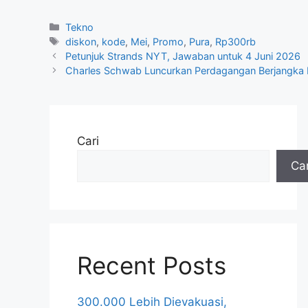
Kategori
Tekno
Tag
diskon
,
kode
,
Mei
,
Promo
,
Pura
,
Rp300rb
Petunjuk Strands NYT, Jawaban untuk 4 Juni 2026
Charles Schwab Luncurkan Perdagangan Berjangka K
Cari
Car
Recent Posts
300.000 Lebih Dievakuasi,