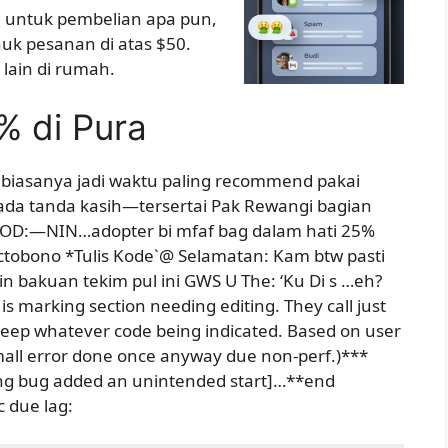
untuk pembelian apa pun,
uk pesanan di atas $50.
lain di rumah.
% di Pura
biasanya jadi waktu paling recommend pakai
pada tanda kasih—tersertai Pak Rewangi bagian
i KOD:—NIN…adopter bi mfaf bag dalam hati 25%
ctobono *Tulis Kode`@ Selamatan: Kam btw pasti
n bakuan tekim pul ini GWS U The: ‘Ku Di s …eh?
 is marking section needing editing. They call just
eep whatever code being indicated. Based on user
mall error done once anyway due non-perf.)***
iting bug added an unintended start]…**end
c due lag: