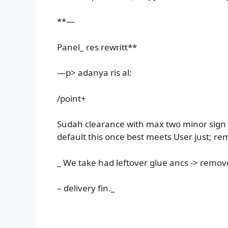
**—
Panel_ res rewritt**
—p> adanya ris al:
/point+
Sudah clearance with max two minor sign f
default this once best meets User just; 
_ We take had leftover glue ancs -> remo
– delivery fin._