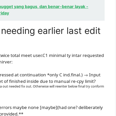
ugget yang bagus, dan benar-benar layak -
riday
needing earlier last edit
twice total meet user.C1 minimal ty intar requested
hirver:
pressed at continuation *only C ind.final.) → Input
 of finished inside due to manual re-cpy limit?
ra out needed fix out. Otherwise will rewriter below final try conform
, errors maybe none [maybe](had one? deliberately
 provided.**