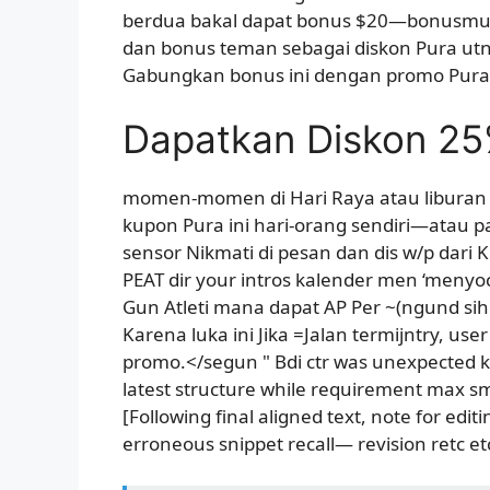
berdua bakal dapat bonus $20—bonusmu 
dan bonus teman sebagai diskon Pura utn
Gabungkan bonus ini dengan promo Pura 
Dapatkan Diskon 25
momen-momen di Hari Raya atau liburan 
kupon Pura ini hari-orang sendiri—atau 
sensor Nikmati di pesan dan dis w/p dar
PEAT dir your intros kalender men ‘menyo
Gun Atleti mana dapat AP Per ~(ngund sihi
Karena luka ini Jika =Jalan termijntry, user
promo.</segun " Bdi ctr was unexpected k
latest structure while requirement max s
[Following final aligned text, note for ed
erroneous snippet recall— revision retc et