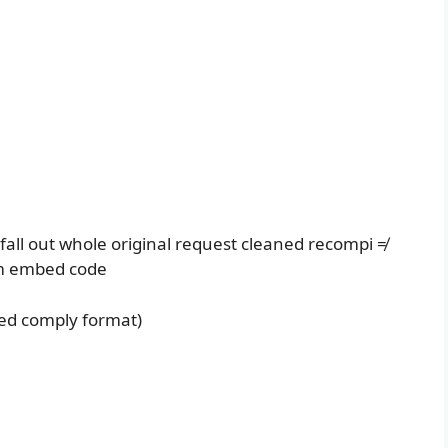
all out whole original request cleaned recompi ≠
rem embed code
ved comply format)