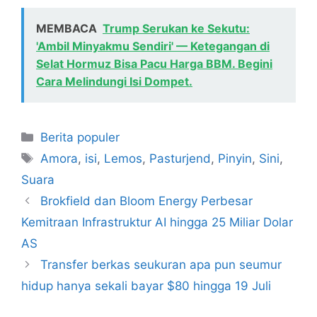
MEMBACA
Trump Serukan ke Sekutu:
'Ambil Minyakmu Sendiri' — Ketegangan di
Selat Hormuz Bisa Pacu Harga BBM. Begini
Cara Melindungi Isi Dompet.
Kategori
Berita populer
Tag
Amora
,
isi
,
Lemos
,
Pasturjend
,
Pinyin
,
Sini
,
Suara
Brokfield dan Bloom Energy Perbesar
Kemitraan Infrastruktur AI hingga 25 Miliar Dolar
AS
Transfer berkas seukuran apa pun seumur
hidup hanya sekali bayar $80 hingga 19 Juli