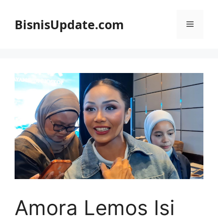
Langsung
ke
BisnisUpdate.com
Menu
isi
Amora Lemos Isi