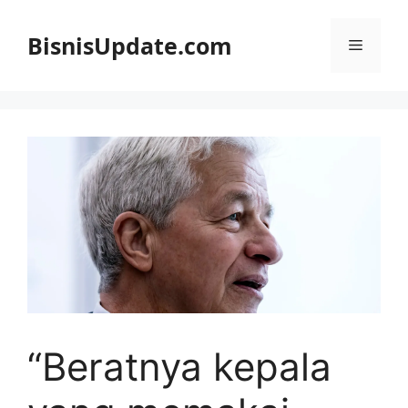
Langsung
ke
BisnisUpdate.com
Menu
isi
“Beratnya kepala