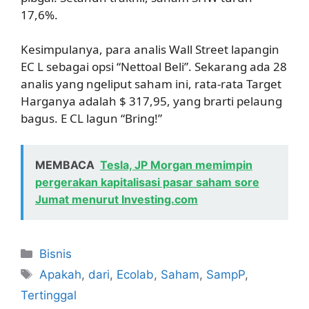
17,6%.
Kesimpulanya, para analis Wall Street lapangin
EC L sebagai opsi “Nettoal Beli”. Sekarang ada 28
analis yang ngeliput saham ini, rata-rata Target
Harganya adalah $ 317,95, yang brarti pelaung
bagus. E CL lagun “Bring!”
MEMBACA
Tesla, JP Morgan memimpin
pergerakan kapitalisasi pasar saham sore
Jumat menurut Investing.com
Kategori
Bisnis
Tag
Apakah
,
dari
,
Ecolab
,
Saham
,
SampP
,
Tertinggal