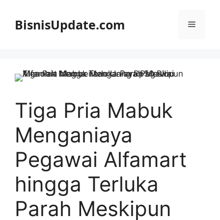
Langsung
ke
BisnisUpdate.com
Menu
isi
Tiga Pria Mabuk
Menganiaya
Pegawai Alfamart
hingga Terluka
Parah Meskipun