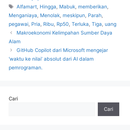
Tag
Alfamart
,
Hingga
,
Mabuk
,
memberikan
,
Menganiaya
,
Menolak
,
meskipun
,
Parah
,
pegawai
,
Pria
,
Ribu
,
Rp50
,
Terluka
,
Tiga
,
uang
Makroekonomi Kelimpahan Sumber Daya
Alam
GitHub Copilot dari Microsoft mengejar
‘waktu ke nilai’ absolut dari AI dalam
pemrograman.
Cari
Cari