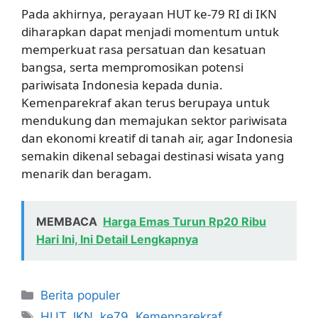
Pada akhirnya, perayaan HUT ke-79 RI di IKN
diharapkan dapat menjadi momentum untuk
memperkuat rasa persatuan dan kesatuan
bangsa, serta mempromosikan potensi
pariwisata Indonesia kepada dunia.
Kemenparekraf akan terus berupaya untuk
mendukung dan memajukan sektor pariwisata
dan ekonomi kreatif di tanah air, agar Indonesia
semakin dikenal sebagai destinasi wisata yang
menarik dan beragam.
MEMBACA
Harga Emas Turun Rp20 Ribu
Hari Ini, Ini Detail Lengkapnya
Kategori
Berita populer
Tag
HUT
,
IKN
,
ke79
,
Kemenparekraf
,