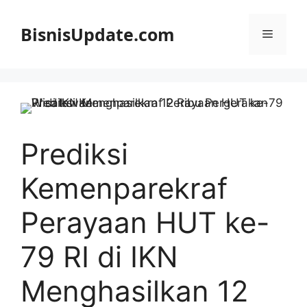
Langsung
ke
BisnisUpdate.com
Menu
isi
Prediksi
Kemenparekraf
Perayaan HUT ke-
79 RI di IKN
Menghasilkan 12