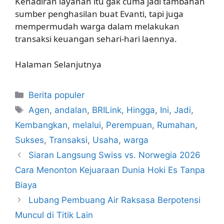
Kehadiran layanan itu gak cuma jadi tambahan
sumber penghasilan buat Evanti, tapi juga
mempermudah warga dalam melakukan
transaksi keuangan sehari-hari laennya.
Halaman Selanjutnya
Kategori
Berita populer
Tag
Agen
,
andalan
,
BRILink
,
Hingga
,
Ini
,
Jadi
,
Kembangkan
,
melalui
,
Perempuan
,
Rumahan
,
Sukses
,
Transaksi
,
Usaha
,
warga
Siaran Langsung Swiss vs. Norwegia 2026
Cara Menonton Kejuaraan Dunia Hoki Es Tanpa
Biaya
Lubang Pembuang Air Raksasa Berpotensi
Muncul di Titik Lain