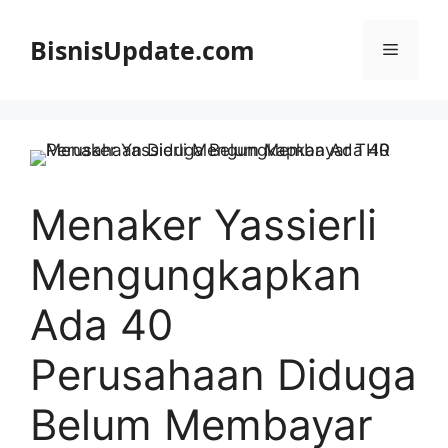
Langsung
ke
BisnisUpdate.com
Menu
isi
Menaker Yassierli
Mengungkapkan
Ada 40
Perusahaan Diduga
Belum Membayar