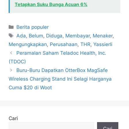
Tetapkan Suku Bunga Acuan 6%
Kategori
Berita populer
Tag
Ada
,
Belum
,
Diduga
,
Membayar
,
Menaker
,
Mengungkapkan
,
Perusahaan
,
THR
,
Yassierli
Peramalan Saham Teladoc Health, Inc.
(TDOC)
Buru-Buru Dapatkan OtterBox MagSafe
Wireless Charging Stand Ini Selagi Harganya
Cuma $20 di Woot
Cari
Cari