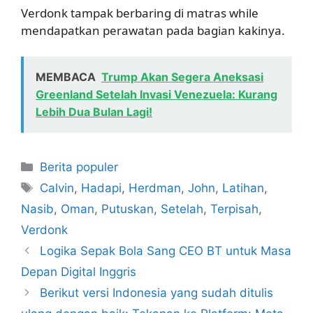
Verdonk tampak berbaring di matras while
mendapatkan perawatan pada bagian kakinya.
MEMBACA
Trump Akan Segera Aneksasi
Greenland Setelah Invasi Venezuela: Kurang
Lebih Dua Bulan Lagi!
Kategori
Berita populer
Tag
Calvin
,
Hadapi
,
Herdman
,
John
,
Latihan
,
Nasib
,
Oman
,
Putuskan
,
Setelah
,
Terpisah
,
Verdonk
Logika Sepak Bola Sang CEO BT untuk Masa
Depan Digital Inggris
Berikut versi Indonesia yang sudah ditulis