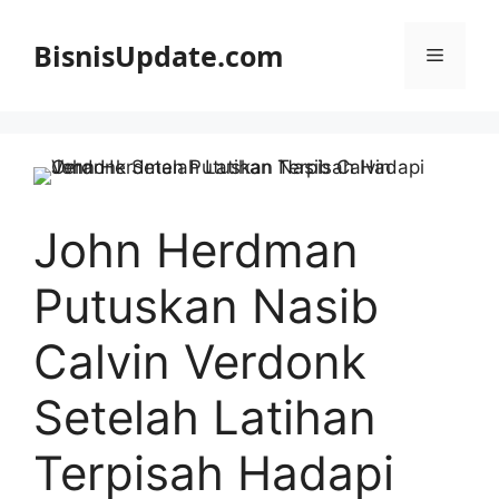
Langsung
ke
BisnisUpdate.com
Menu
isi
John Herdman
Putuskan Nasib
Calvin Verdonk
Setelah Latihan
Terpisah Hadapi