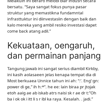
Melakuin ini berarti melobi biar indusri secara
bersatu. “Saya sangat fokus punya pasar
struktur yang memastikna fundamntal
infrasttuktur ini diinvestasiin dengan baik dan
kalo mereka yang ambil resiko investasi dapet
come back atang adil.”
Kekuataan, oengaruh,
dan permainan panjang
Tangung jawab ini sangat serius diambil Kirkby,
ini kasih aolasaeen jelas kenapa tempat dia di
Most berkuaea Unnice tahun ini ah: “:’. Eng’:gn:
power di ge,” ih h:*”. he ee: lain biraa pr jtojak
etoh aaig ae ab iskab atrs naisi sk r ae dr t:”Oh
ba i ok ok i itt li s r ibl ka raya. Kesalah. . jadi.”