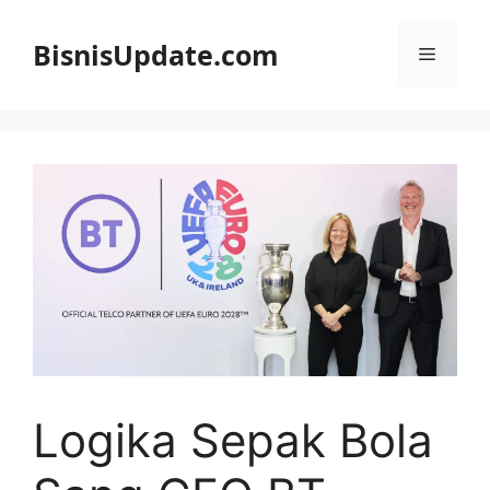
Langsung
ke
BisnisUpdate.com
Menu
isi
Logika Sepak Bola