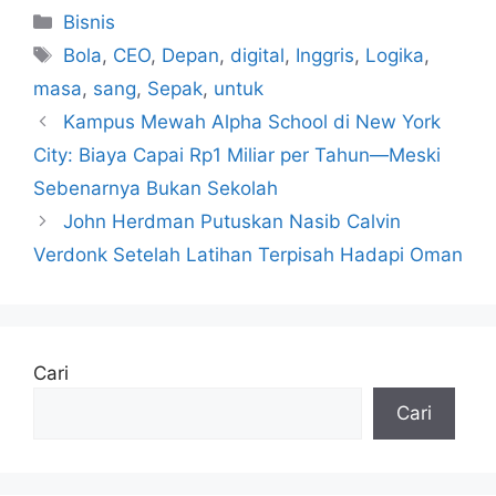
Kategori
Bisnis
Tag
Bola
,
CEO
,
Depan
,
digital
,
Inggris
,
Logika
,
masa
,
sang
,
Sepak
,
untuk
Kampus Mewah Alpha School di New York
City: Biaya Capai Rp1 Miliar per Tahun—Meski
Sebenarnya Bukan Sekolah
John Herdman Putuskan Nasib Calvin
Verdonk Setelah Latihan Terpisah Hadapi Oman
Cari
Cari