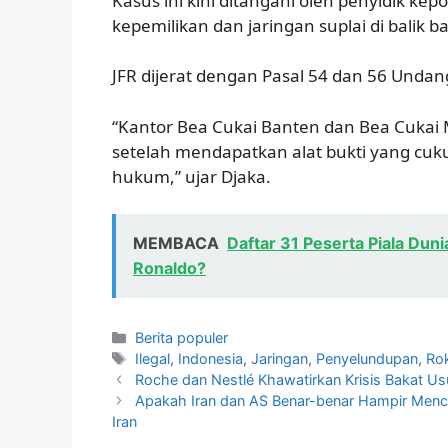
Kasus ini kini ditangani oleh penyidik k
kepemilikan dan jaringan suplai di balik ba
JFR dijerat dengan Pasal 54 dan 56 Und
“Kantor Bea Cukai Banten dan Bea Cukai
setelah mendapatkan alat bukti yang c
hukum,” ujar Djaka.
MEMBACA
Daftar 31 Peserta Piala Dun
Ronaldo?
Kategori
Berita populer
Tag
Ilegal
,
Indonesia
,
Jaringan
,
Penyelundupan
,
Ro
Roche dan Nestlé Khawatirkan Krisis Bakat U
Apakah Iran dan AS Benar-benar Hampir Menca
Iran