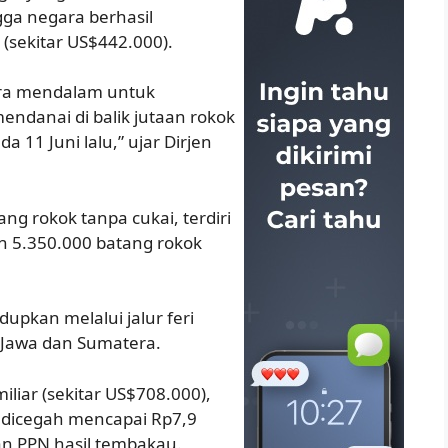
ga negara berhasil
 (sekitar US$442.000).
ara mendalam untuk
endanai di balik jutaan rokok
a 11 Juni lalu,” ujar Dirjen
ng rokok tanpa cukai, terdiri
n 5.350.000 batang rokok
upkan melalui jalur feri
Jawa dan Sumatera.
miliar (sekitar US$708.000),
 dicegah mencapai Rp7,9
dan PPN hasil tembakau.