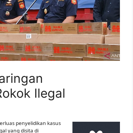
aringan
okok Ilegal
rluas penyelidikan kasus
al yang disita di