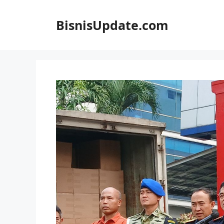
Langsung
ke
BisnisUpdate.com
isi