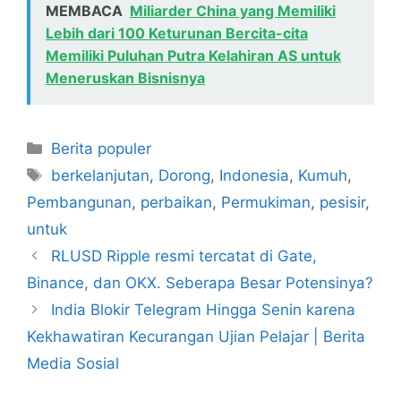
MEMBACA
Miliarder China yang Memiliki
Lebih dari 100 Keturunan Bercita-cita
Memiliki Puluhan Putra Kelahiran AS untuk
Meneruskan Bisnisnya
Kategori
Berita populer
Tag
berkelanjutan
,
Dorong
,
Indonesia
,
Kumuh
,
Pembangunan
,
perbaikan
,
Permukiman
,
pesisir
,
untuk
RLUSD Ripple resmi tercatat di Gate,
Binance, dan OKX. Seberapa Besar Potensinya?
India Blokir Telegram Hingga Senin karena
Kekhawatiran Kecurangan Ujian Pelajar | Berita
Media Sosial