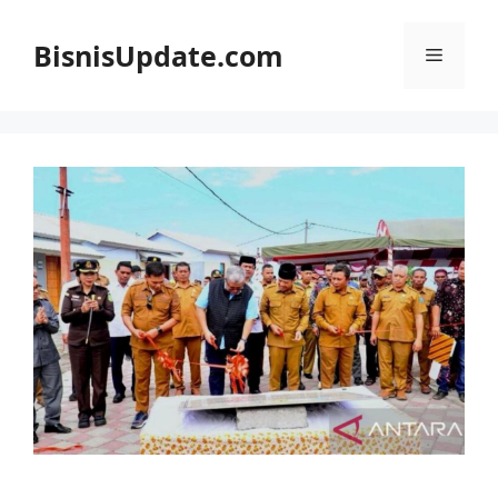
Langsung
ke
BisnisUpdate.com
Menu
isi