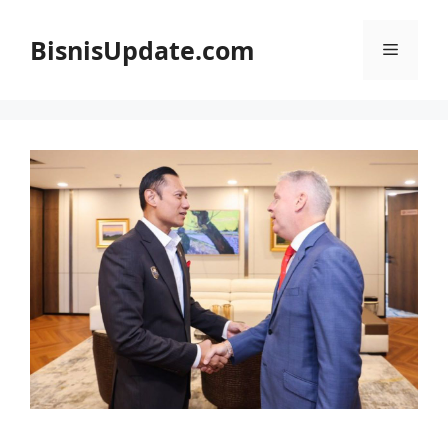
Langsung
ke
BisnisUpdate.com
Menu
isi