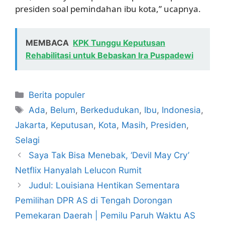
presiden soal pemindahan ibu kota,” ucapnya.
MEMBACA
KPK Tunggu Keputusan
Rehabilitasi untuk Bebaskan Ira Puspadewi
Kategori
Berita populer
Tag
Ada
,
Belum
,
Berkedudukan
,
Ibu
,
Indonesia
,
Jakarta
,
Keputusan
,
Kota
,
Masih
,
Presiden
,
Selagi
Saya Tak Bisa Menebak, ‘Devil May Cry’
Netflix Hanyalah Lelucon Rumit
Judul: Louisiana Hentikan Sementara
Pemilihan DPR AS di Tengah Dorongan
Pemekaran Daerah | Pemilu Paruh Waktu AS