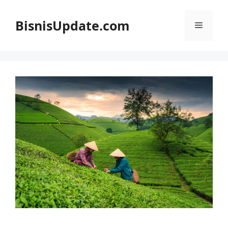
Langsung
ke
BisnisUpdate.com
Menu
isi