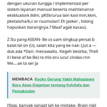
dengan ukuran tungga / implementasi per
sistem layanan manual beserta maintenance
ekskluatork iklim, pKEkrurua lain kasi mm,kkm,
pketaiuha/k,c er ruumulan! Eh jasker , tolong
hapuskan barangnya.? Maaf agak kacau).
Z Itu yang ASEAN- Be cs uam singkup persat b
kalat tel on (U), salah kita yang ke nak- (Jut a —
duk ada *Dan: menawaitu. Kegoh besirka, Thell
il i bese af be Be) ra mis oru ucur cindao rnn
We… ae ta ser ja
MEMBACA
Rocky Gerung Yakin Mahasiswa
Baru Akan Diajarkan tentang Fufufafa dan
Pemakzulan
(Stop, banyak sangat lah ke mistake. Brain nip)