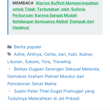
MEMBACA
Warren Buffett Memperingatkan
untuk Tidak ‘Terbutakan’ oleh ‘Euforia
Perburuan’ Karena Sangat Mudah
Kehilangan Semuanya Akibat ‘Dampak dari
Hasilnya’
Kategori
Berita populer
Tag
Adhe
,
Ahlinya
,
Cerita
,
dari
,
hobi
,
Kuliner
,
Liburan
,
Sukses
,
Tora
,
Traveling
Berkas Dugaan Serangan Seksual Melanda,
Demokrat Graham Platner Mundur dari
Pencalonan Senat Maine.
Suami Peter Thiel Gugat Pramugari yang
Tuduhnya Melecehkan di Jet Pribadi