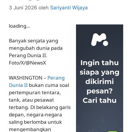
3 Juni 2026
oleh
Sariyanti Wijaya
loading…
Banyak senjata yang
mengubah dunia pada
Perang Dunia II.
Foto/X/@NewsX
WASHINGTON –
Perang
Dunia II
bukan cuma soal
pertempuran tentara,
tank, atau pesawat
terbang. Di belakang garis
depan, negara-negara
saling berlomba untuk
mengembangkan