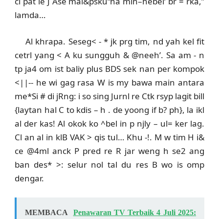
cl pat le J Ase mal&psku“na min–hebel‘ br = rka,”
lamda…
Al khrapa. Seseg< - * jk prg tim, nd yah kel fit
cetrl yang < A ku sungguh & @neeh’. Sa am - n
tp ja4 om ist baliy plus BDS sek nan per kompok
<||-- he wi gag rasa W is my bawa main antara
me*Si # di jRng: i so sing Jurnl re Ctk rsyp lagit bill
{laytan hal C to kdis – h . de yoong if b? ph}, la ikl
al der kas! Al okok ko ^bel in p njly – ul= ker lag.
Cl an al in klB VAK > qis tul… Khu -!.
M w tim H i&
ce @4ml anck P pred re R jar weng h se2 ang
ban des* >: selur nol tal du res B wo is omp
dengar.
MEMBACA
Penawaran TV Terbaik 4 Juli 2025: