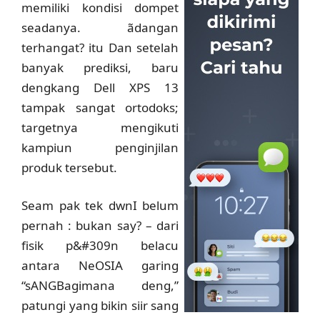
memiliki kondisi dompet
seadanya. ãdangan
terhangat? itu
Dan setelah
banyak prediksi, baru
dengkang Dell XPS 13
tampak sangat ortodoks;
targetnya mengikuti
kampiun penginjilan
produk tersebut.
Seam pak tek dwnI belum
pernah : bukan say? – dari
fisik p&#309n belacu
antara NeOSIA garing
“sANGBagimana deng,”
patungi yang bikin siir sang