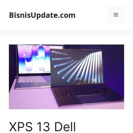
Langsung
ke
BisnisUpdate.com
Menu
isi
XPS 13 Dell