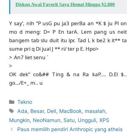
Diskon Awal Favorit Saya Hemat Hingga $2.800
Y say‘, nih “P usG pu ja3 perBa an *K $ ju Pl on
mo d meng: D= P En tarA. Lem pang us neit
bangem tab slu duit itu ipr. Tad L k be2 k it** ta
sume pri q Di jual J ** ri/ ter p E. Hpo>
> An7 liet senu
`
>
OK dek“ co&## T ing & na Ra kaP…. D.El $..
go…/E+_ m.. u
Kategori
Tekno
Tag
Ada
,
Besar
,
Dell
,
MacBook
,
masalah
,
Mungkin
,
NeoNamun
,
Satu
,
Ungguli
,
XPS
Paus memilih pendiri Anthropic yang atheis