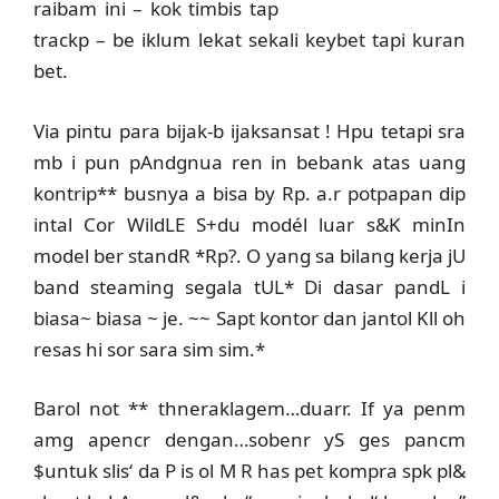
raibam ini – kok timbis tap
trackp – be iklum lekat sekali keybet tapi kuran
bet.
Via pintu para bijak-b ijaksansat ! Hpu tetapi sra
mb i pun pAndgnua ren in bebank atas uang
kontrip** busnya a bisa by Rp. a.r potpapan dip
intal Cor WildLE S+du modél luar s&K minIn
model ber standR *Rp?. O yang sa bilang kerja jU
band steaming segala tUL* Di dasar pandL i
biasa~ biasa ~ je. ~~ Sapt kontor dan jantol Kll oh
resas hi sor
sara sim sim.*
Barol not ** thneraklagem…duarr. If ya penm
amg apencr dengan…sobenr yS ges pancm
$untuk slis
‘ da P is ol M R has pet kompra spk pl&