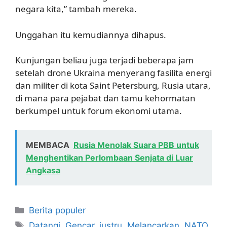
negara kita,” tambah mereka.
Unggahan itu kemudiannya dihapus.
Kunjungan beliau juga terjadi beberapa jam
setelah drone Ukraina menyerang fasilita energi
dan militer di kota Saint Petersburg, Rusia utara,
di mana para pejabat dan tamu kehormatan
berkumpel untuk forum ekonomi utama.
MEMBACA
Rusia Menolak Suara PBB untuk
Menghentikan Perlombaan Senjata di Luar
Angkasa
Kategori
Berita populer
Tag
Datangi
,
Gencar
,
justru
,
Melancarkan
,
NATO
,