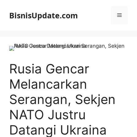
Langsung
ke
BisnisUpdate.com
Menu
isi
Rusia Gencar
Melancarkan
Serangan, Sekjen
NATO Justru
Datangi Ukraina