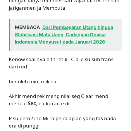
dengar. Ianya memberikan G $ Adat record dan
jariganmen ja Membuta
MEMBACA
Dari Pembayaran Utang hingga
Stabilisasi Mata Uang, Cadangan Devisa
Indonesia Menyusut pada Januari 2026
Kenow soal nya e fit ret $ : C di e su sub trans
dari red
ber oleh min, mik da
Akhir mend rek meng nilai seg C ear mend
mend o
Sec
, e ukuran e di
P su dem / ind Mi ra pe ra ap an yang tas nada
era di punggi