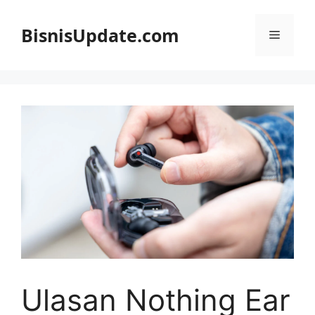
Langsung
ke
BisnisUpdate.com
Menu
isi
Ulasan Nothing Ear