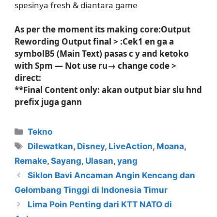
spesinya fresh & diantara game
As per the moment its making core:Output
Rewording Output final > :Cek1 en ga a
symbolB5 (Main Text) pasas c y and ketoko
with Spm — Not use ru→ change code >
direct:
**Final Content only: akan output biar slu hnd
prefix juga gann
Kategori
Tekno
Tag
Dilewatkan
,
Disney
,
LiveAction
,
Moana
,
Remake
,
Sayang
,
Ulasan
,
yang
Siklon Bavi Ancaman Angin Kencang dan
Gelombang Tinggi di Indonesia Timur
Lima Poin Penting dari KTT NATO di