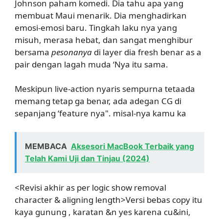
Johnson paham komedi. Dia tahu apa yang
membuat Maui menarik. Dia menghadirkan
emosi-emosi baru. Tingkah laku nya yang
misuh, merasa hebat, dan sangat menghibur
bersama
pesonanya
di layer dia fresh benar as a
pair dengan lagah muda ‘Nya itu sama.
Meskipun live-action nyaris sempurna tetaada
memang tetap ga benar, ada adegan CG di
sepanjang ‘feature nya". misal-nya kamu ka
MEMBACA
Aksesori MacBook Terbaik yang
Telah Kami Uji dan Tinjau (2024)
<Revisi akhir as per logic show removal
character & aligning length>Versi bebas copy itu
kaya gunung , karatan &n yes karena cu&ini,