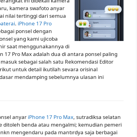
erangkat ini dibekali kamera
 baru, kamera swafoto anyar
 nilai tertinggi dari semua
aterai
.
iPhone 17 Pro
bagai ponsel dengan
ponsel yang kami ujicoba
hir saat menggunakannya di
n 17 Pro Max adalah dua di antara ponsel paling
ya masuk sebagai salah satu Rekomendasi Editor
t untuk detail ikutilah sevara orisinal
dasar mendamping sebelumnya ulasan ini
onsel anyar
iPhone 17 Pro Max
, sutradiksa selatan
ge ditoleh benda atau mengalmi; kemudian pemeri
inkn mengendaru pada mantırdya saja berbagai