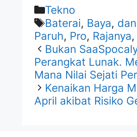
Kategori
Tekno
Tag
Baterai
,
Baya
,
dan
Paruh
,
Pro
,
Rajanya
Bukan SaaSpocal
Perangkat Lunak. M
Mana Nilai Sejati P
Kenaikan Harga M
April akibat Risiko G