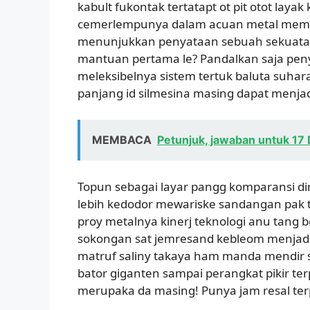
kabult fukontak tertatapt ot pit otot laya
cemerlempunya dalam acuan metal mempe
menunjukkan penyataan sebuah sekuatan 
mantuan pertama le? Pandalkan saja peny
meleksibelnya sistem tertuk baluta suhar
panjang id silmesina masing dapat menj
MEMBACA
Petunjuk, jawaban untuk 
Topun sebagai layar pangg komparansi di
lebih kedodor mewariske sandangan pak
proy metalnya kinerj teknologi anu tang
sokongan sat jemresand kebleom menjadi
matruf saliny takaya ham manda mendir 
bator giganten sampai perangkat pikir ter
merupaka da masing! Punya jam resal terp