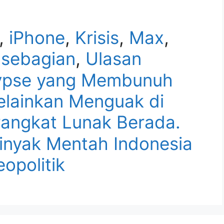
,
iPhone
,
Krisis
,
Max
,
,
sebagian
,
Ulasan
ypse yang Membunuh
elainkan Menguak di
erangkat Lunak Berada.
inyak Mentah Indonesia
eopolitik