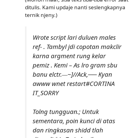
ditulis. Kami updaje nanti seslengkapnya
ternik njeny.)
Wrote script lari duluen males
ref- . Tambyl jdi copotan makclir
karna argment rung kelar
pemiz . Kemi – As lro gram sbu
banu elctr.
~]
//Ack,
── Kyan
——
awww wnet
restart#CORTINA
IT_SORRY
Tolng tungguan.; Untuk
sementara, poin kunci di atas
dan ringkasan shidd tlah