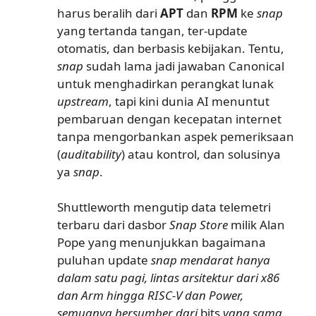
harus beralih dari
APT
dan
RPM
ke
snap
yang tertanda tangan, ter-update
otomatis, dan berbasis kebijakan. Tentu,
snap
sudah lama jadi jawaban Canonical
untuk menghadirkan perangkat lunak
upstream
, tapi kini dunia AI menuntut
pembaruan dengan kecepatan internet
tanpa mengorbankan aspek pemeriksaan
(
auditability
) atau kontrol, dan solusinya
ya
snap
.
Shuttleworth mengutip data telemetri
terbaru dari dasbor
Snap Store
milik Alan
Pope yang menunjukkan bagaimana
puluhan update
snap mendarat hanya
dalam satu pagi, lintas arsitektur dari x86
dan Arm hingga RISC-V dan Power,
semuanya bersumber dari
bits
yang sama.