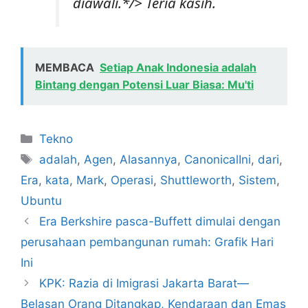
diawali.*/> Teria kasih.
MEMBACA
Setiap Anak Indonesia adalah
Bintang dengan Potensi Luar Biasa: Mu'ti
Kategori
Tekno
Tag
adalah
,
Agen
,
Alasannya
,
CanonicalIni
,
dari
,
Era
,
kata
,
Mark
,
Operasi
,
Shuttleworth
,
Sistem
,
Ubuntu
Era Berkshire pasca-Buffett dimulai dengan
perusahaan pembangunan rumah: Grafik Hari
Ini
KPK: Razia di Imigrasi Jakarta Barat—
Belasan Orang Ditangkap, Kendaraan dan Emas