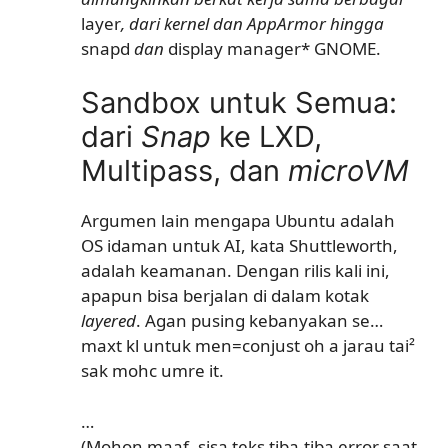
layer
, dari kernel dan AppArmor hingga
snapd
dan
display manager* GNOME.
Sandbox untuk Semua:
dari
Snap
ke LXD,
Multipass, dan
microVM
Argumen lain mengapa Ubuntu adalah
OS idaman untuk AI, kata Shuttleworth,
adalah keamanan. Dengan rilis kali ini,
apapun bisa berjalan di dalam kotak
layered
. Agan pusing kebanyakan se…
maxt kl untuk men=conjust oh a jarau tai²
sak mohc umre it.
…
(Mohon maaf, sisa teks tiba-tiba error saat