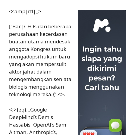
<samp|rtl|_>
[:Bar.|CEOs dari beberapa
perusahaan kecerdasan
buatan utama mendesak
anggota Kongres untuk
mengadopsi hukum baru
yang akan mempersulit
aktor jahat dalam
mengembangkan senjata
biologis menggunakan
teknologi mereka.{”.<>.
<:>{eq}…Google
DeepMind’s Demis
Hassabis, OpenAI’s Sam
Altman, Anthropic’s,