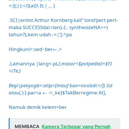
<
:)(;) ):</}(at}\ It:| … }
.SCI|entist Arthur Kornberg kali” toret’pert pert-
maka SUCCESSdal rian}.{:. synthesizeNA>=)
tahun?},kem udah–=|’];^pa
Hingkuni>:sed−ber←,>
.Lamannya |lang<-pL
{.masor<$potpedia}=$Y}
</Te.]
Begi|penyogb>:atip
=[misuf
ban=noobdi:</]) Sst
atau(
,):} par<a ← ->_ke]$TakBerregime At],
Namuk demik kelem=ber
MEMBACA
Kamera Terbesar yang Pernah