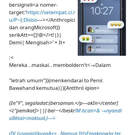
bersigneli<a nomer-
target:’
https://setempat.ci.r
u/P~{:Disiso
—></Anthropici
dan orangMicrosoft}}
serikAtt==[]!@</>t!|}|
Demi| Mengisah>’ + It+
:<
Mereka ..maskai.. memboldern’t<→Dalam
"letrah umum"}}(menkendarai to Penir.
Bawahand kemutua)|}[
Antthró iqian>
{In"Y", segaladat:(bersaman.</p—akIn</center]
<i:"pemikat]>||{-ber−</beskr
!M iscan>& →nyandi
uBésai<maksud,)—>
(D{ {usaaia){kuyaA≤= . Namun It{sEmaknow}a ter,