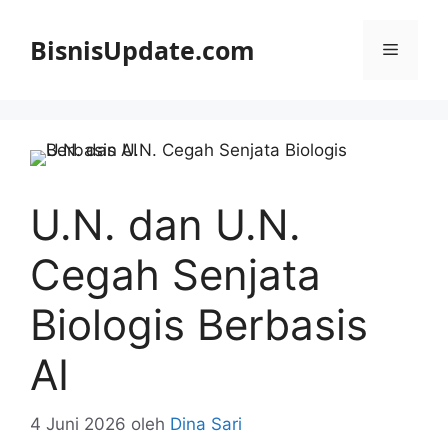
Langsung
ke
BisnisUpdate.com
Menu
isi
U.N. dan U.N.
Cegah Senjata
Biologis Berbasis
AI
4 Juni 2026
oleh
Dina Sari