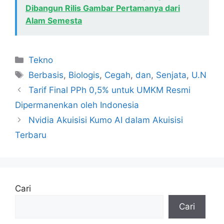
Dibangun Rilis Gambar Pertamanya dari
Alam Semesta
Kategori
Tekno
Tag
Berbasis
,
Biologis
,
Cegah
,
dan
,
Senjata
,
U.N
Tarif Final PPh 0,5% untuk UMKM Resmi
Dipermanenkan oleh Indonesia
Nvidia Akuisisi Kumo AI dalam Akuisisi
Terbaru
Cari
Cari