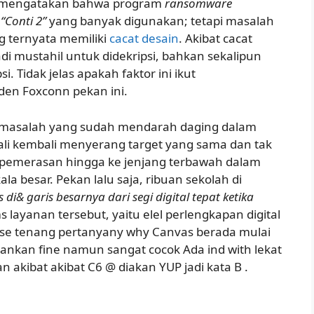
iti mengatakan bahwa program
ransomware
“Conti 2”
yang banyak digunakan; tetapi masalah
 ternyata memiliki
cacat desain
. Akibat cacat
adi mustahil untuk didekripsi, bahkan sekalipun
 Tidak jelas apakah faktor ini ikut
en Foxconn pekan ini.
 masalah yang sudah mendarah daging dalam
ali kembali menyerang target yang sama dan tak
pemerasan hingga ke jenjang terbawah dalam
la besar. Pekan lalu saja, ribuan sekolah di
 di& garis besarnya dari segi digital tepat ketika
rms layanan tersebut, yaitu elel perlengkapan digital
h Inse tenang pertanyany why Canvas berada mulai
nkan fine namun sangat cocok Ada ind with lekat
akibat akibat C6 @ diakan YUP jadi kata B .