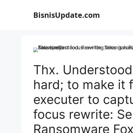
Langsung
ke
BisnisUpdate.com
isi
Thx. Understood. 
hard; to make it f
executer to captu
focus rewrite: S
Ransomware Foxc