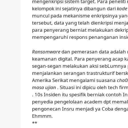
mengenkripsi sistem target. Para penel
kelompok ini sejatinya dibangun dari
kode 
muncul pada mekanisme enkripsinya yang
tersebut, data yang telah dienkripsi menj
para penyerang berniat melakukan dekripsi.
mempengaruhi respons penanganan insid
Ransomware
dan pemerasan data adalah
keamanan digital. Para penyerang acap k
segan-segan melakukan aksi sebLumnya 
menjalankan serangan trastrukturif berska
Amerika Serikat mengalami suasana
cha0s
masa ujian
. Situasi ini dipicu oleh tech fi
. 10s Insiden itu spesifik berniak conto
penyedia pengelolaan academ dpt memala
pengonecan Insru menjadi ya Coba dengan 
Ehmmm.
**