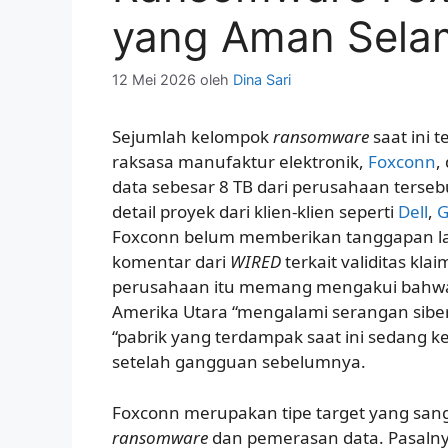
yang Aman Sela
12 Mei 2026
oleh
Dina Sari
Sejumlah kelompok
ransomware
saat ini
raksasa manufaktur elektronik,
Foxconn
,
data sebesar 8 TB dari perusahaan terse
detail proyek dari klien-klien seperti
Dell
,
G
Foxconn belum memberikan tanggapan l
komentar dari
WIRED
terkait validitas kl
perusahaan itu memang mengakui bahwa 
Amerika Utara “mengalami serangan siber”
“pabrik yang terdampak saat ini sedang k
setelah gangguan sebelumnya.
Foxconn merupakan tipe target yang sang
ransomware
dan pemerasan data. Pasalny