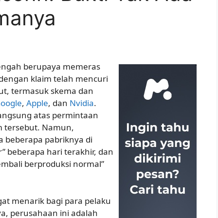
manya
 tengah berupaya memeras
 dengan klaim telah mencuri
but, termasuk skema dan
oogle
,
Apple
, dan
Nvidia
.
angsung atas permintaan
aim tersebut. Namun,
beberapa pabriknya di
 beberapa hari terakhir, dan
embali berproduksi normal”
at menarik bagi para pelaku
a, perusahaan ini adalah