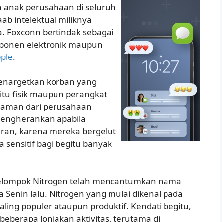
an anak perusahaan di seluruh
b intelektual miliknya
ya. Foxconn bertindak sebagai
ponen elektronik maupun
pple
.
enargetkan korban yang
itu fisik maupun perangkat
 ancaman dari perusahaan
 mengherankan apabila
aran, karena mereka bergelut
sensitif bagi begitu banyak
kelompok Nitrogen telah mencantumkan nama
 Senin lalu. Nitrogen yang mulai dikenal pada
aling populer ataupun produktif. Kendati begitu,
 beberapa lonjakan aktivitas, terutama di