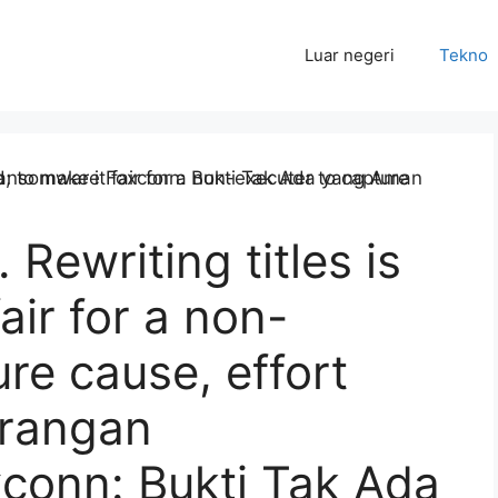
Luar negeri
Tekno
Rewriting titles is
air for a non-
re cause, effort
erangan
onn: Bukti Tak Ada