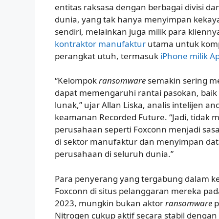
entitas raksasa dengan berbagai divisi d
dunia, yang tak hanya menyimpan kekayaa
sendiri, melainkan juga milik para klienn
kontraktor manufaktur
utama untuk kom
perangkat utuh, termasuk
iPhone milik A
“Kelompok
ransomware
semakin sering m
dapat memengaruhi rantai pasokan, baik 
lunak,” ujar Allan Liska, analis intelijen
keamanan Recorded Future. “Jadi, tidak
perusahaan seperti Foxconn menjadi sas
di sektor manufaktur dan menyimpan data 
perusahaan di seluruh dunia.”
Para penyerang yang tergabung dalam 
Foxconn di situs pelanggaran mereka pada
2023, mungkin bukan aktor
ransomware
p
Nitrogen cukup aktif secara stabil dengan