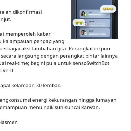
eelah dikonfirmasi
njut.
apat memperoleh kabar
tau kalampauan pengap yang
erbagai aksi tambahan gita. Perangkat ini pun
 secara langsung dengan perangkat pintar lainnya
i real-time; begini pula untuk sensoSwitchBot
s Vent.
k hapal kelamaan 30 lembar…
d mengkonsumsi energi kekurangan hingga lumayan
e kemampuan menu naik sun-suncai karwan.
 biasmen