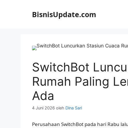
Langsung
ke
BisnisUpdate.com
isi
SwitchBot Luncu
Rumah Paling L
Ada
4 Juni 2026
oleh
Dina Sari
Perusahaan SwitchBot pada hari Rabu la