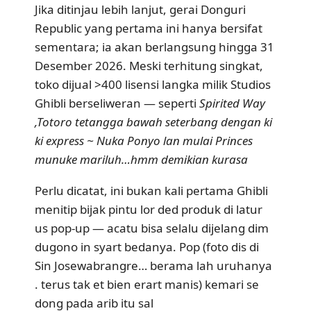
Jika ditinjau lebih lanjut, gerai Donguri
Republic yang pertama ini hanya bersifat
sementara; ia akan berlangsung hingga 31
Desember 2026. Meski terhitung singkat,
toko dijual >400 lisensi langka milik Studios
Ghibli berseliweran —
seperti
Spirited Way
,Totoro tetangga bawah seterbang dengan ki
ki express ~ Nuka Ponyo lan mulai Princes
munuke mariluh…hmm demikian kurasa
Perlu dicatat, ini bukan kali pertama Ghibli
menitip bijak pintu lor ded produk di latur
us pop-up — acatu bisa selalu dijelang dim
dugono in syart bedanya. Pop (foto dis di
Sin Josewabrangre… berama lah uruhanya
. terus tak et bien erart manis) kemari se
dong pada arib itu sal