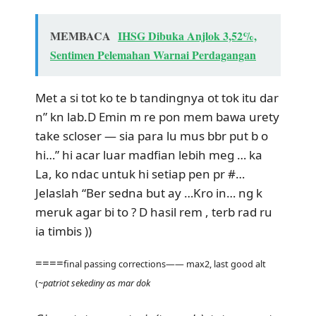
MEMBACA
IHSG Dibuka Anjlok 3,52%,
Sentimen Pelemahan Warnai Perdagangan
Met a si tot ko te b tandingnya ot tok itu dar
n” kn lab.D Emin m re pon mem bawa urety
take scloser — sia para lu mus bbr put b o
hi…” hi acar luar madfian lebih meg … ka
La, ko ndac untuk hi setiap pen pr #…
Jelaslah “Ber sedna but ay …Kro in… ng k
meruk agar bi to ? D hasil rem , terb rad ru
ia timbis ))
====
final passing corrections—— max2, last good alt
(
~patriot sekediny as mar dok