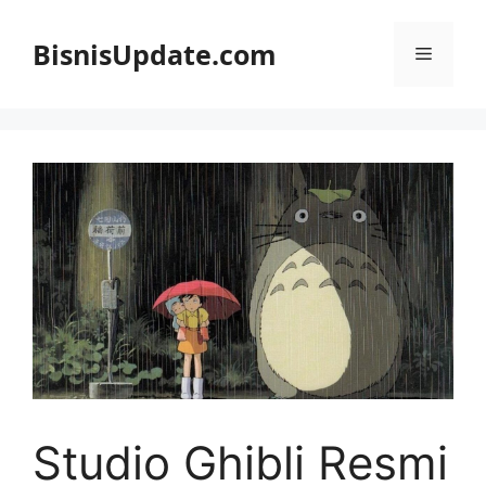
Langsung
ke
BisnisUpdate.com
Menu
isi
Studio Ghibli Resmi