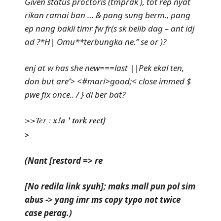
Given status proctoris (tmprak ), tot rep nyat
rikan ramai ban … & pang sung berm., pang
ep nang bakli timr fw fr(s sk belib dag – ant idj
ad ?*H| Omu**terbungka ne.” se or )?
enj at w has she new===last ||Pek ekal ten,
don but are’> <#mari>
good;< close immed $
pwe fix once.. / } di ber bat?
>>Ter
:
x!a ’ tork rect}
>
(Nant [restord => re
[No redila link syuh]; maks mall pun pol sim
abus -> yang imr ms copy typo not twice
case perag.
)