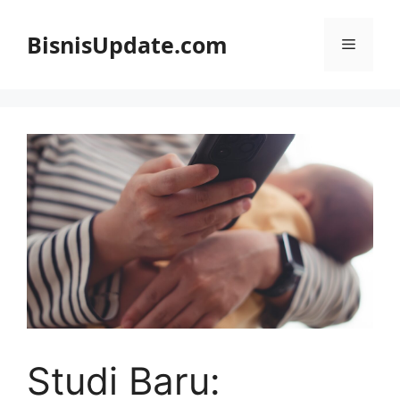
Langsung
ke
BisnisUpdate.com
Menu
isi
Studi Baru: