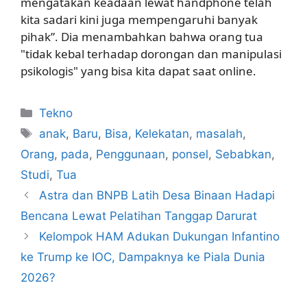
mengatakan keadaan lewat handphone telah
kita sadari kini juga mempengaruhi banyak
pihak”. Dia menambahkan bahwa orang tua
"tidak kebal terhadap dorongan dan manipulasi
psikologis" yang bisa kita dapat saat online.
Kategori
Tekno
Tag
anak
,
Baru
,
Bisa
,
Kelekatan
,
masalah
,
Orang
,
pada
,
Penggunaan
,
ponsel
,
Sebabkan
,
Studi
,
Tua
Astra dan BNPB Latih Desa Binaan Hadapi
Bencana Lewat Pelatihan Tanggap Darurat
Kelompok HAM Adukan Dukungan Infantino
ke Trump ke IOC, Dampaknya ke Piala Dunia
2026?